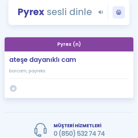
Puan Hesaplama
Pyrex
sesli dinle
Rehberlik Aracı
ÖSYM Sınav Takvimi
Pyrex (n)
Kampanyalar
ateşe dayanıklı cam
Blog
borcam, payreks
İngilizce Gramer
MÜŞTERİ HİZMETLERİ
0 (850) 532 74 74