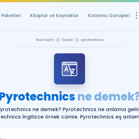
Paketleri
Kitaplar ve Kaynaklar
Katılımcı Görüşleri
Ücretsiz Kayna
Ana Sayfa
Sözlük
pyrotechnics
YDS ve YÖKDİL içi
Sözlük
İngilizce Sınavları
Puan Hesapla
Pyrotechnics
ne demek
YDS ve YÖKDİL P
Remz
Rehberlik Aracı
yrotechnics ne demek? Pyrotechnics ne anlama geli
YDS ve YÖKDİL'e H
echnics İngilizce örnek cümle. Pyrotechnics eş anlaml
ÖSYM Sınav Ta
Tüm ÖSYM Sınavl