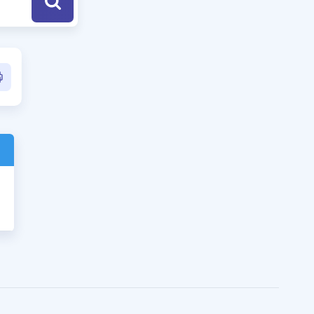
a Özel Fırsatlar
ınavlarla İlgili Haberler
er
 ve Konu Anlatımı