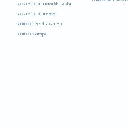
YÖKDİL İleri Seviy
YDS+YÖKDİL Hazırlık Grubu
YDS+YÖKDİL Kampı
YÖKDİL Hazırlık Grubu
YÖKDİL Kampı