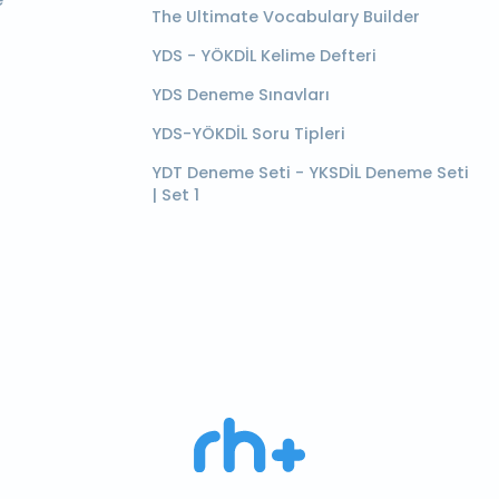
e
The Ultimate Vocabulary Builder
YDS - YÖKDİL Kelime Defteri
YDS Deneme Sınavları
YDS-YÖKDİL Soru Tipleri
YDT Deneme Seti - YKSDİL Deneme Seti
| Set 1