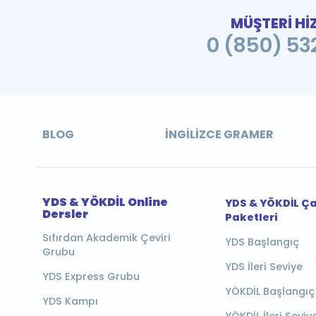
MÜŞTERİ Hİ
0 (850) 532
BLOG
İNGILIZCE GRAMER
YDS & YÖKDİL Online
YDS & YÖKDİL Ç
Dersler
Paketleri
Sıfırdan Akademik Çeviri
YDS Başlangıç
Grubu
YDS İleri Seviye
YDS Express Grubu
YÖKDİL Başlangıç
YDS Kampı