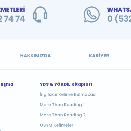
ZMETLERİ
WHATSA
 74 74
0 (53
HAKKIMIZDA
KARIYER
alışma
YDS & YÖKDİL Kitapları
İngilizce Kelime Bulmacası
More Than Reading 1
More Than Reading 2
ÖSYM Kelimeleri