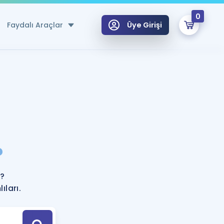
0
Faydalı Araçlar
Üye Girişi
klar
n Ücretsiz Kaynaklar
 için Özel Sözlük
Sepetin Şu An Boş.
ma
?
uan Hesaplama Aracı
i Hoca ile seni sınava hazırlayacak onlarca eğitim seni bekliyor!
Şifremi Hatırlamıyorum
GİRİŞ YAP
r?
azırlananlar için Öneriler
ıları.
kvimi
ÜYE DEĞİLİM
arı Tek Takvimde