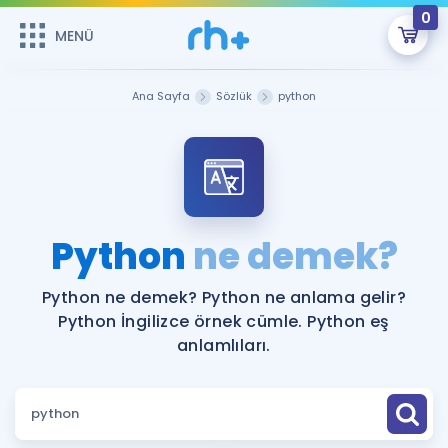
0
MENÜ
MENÜ
Üye Girişi
Ana Sayfa
Sözlük
python
Online Dersler
Sepetin Şu An Boş.
Çalışma Paketleri
Remzi Hoca ile seni sınava hazırlayacak onlarca eğitim seni
bekliyor!
Kitaplar ve Kaynaklar
GİRİŞ YAP
Python
ne demek?
Katılımcı Görüşleri
Şifremi Hatırlamıyorum
Python ne demek? Python ne anlama gelir?
Python İngilizce örnek cümle. Python eş
ÜYE DEĞİLİM
Faydalı Araçlar
anlamlıları.
Ücretsiz Kaynaklar
Blog
İngilizce Gramer
Hakkımızda
Kariyer
Sözlük
Soru & Cevap
İletişim