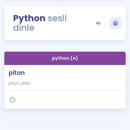
Puan Hesaplama
Python
sesli
Rehberlik Aracı
dinle
ÖSYM Sınav Takvimi
Kampanyalar
Blog
python (n)
İngilizce Gramer
piton
piton yılanı