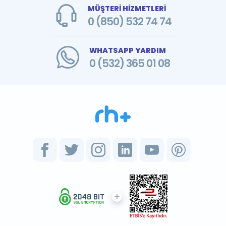
MÜŞTERİ HİZMETLERİ
0 (850) 532 74 74
WHATSAPP YARDIM
0 (532) 365 01 08