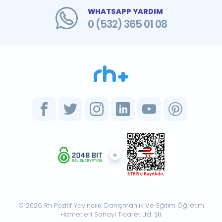
WHATSAPP YARDIM
0 (532) 365 01 08
© 2026 Rh Pozitif Yayıncılık Danışmanlık Ve Eğitim Öğretim
Hizmetleri Sanayi Ticaret Ltd. Şti.