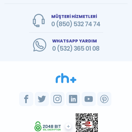
MÜŞTERİ HİZMETLERİ
0 (850) 532 74 74
WHATSAPP YARDIM
0 (532) 365 01 08