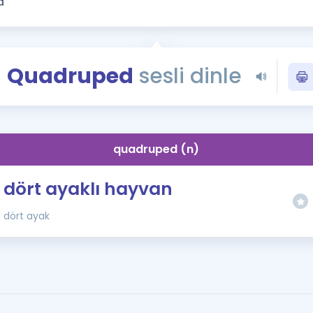
Kampanyalar
Eğitim ve Kitaplar
Blog
Quadruped
sesli dinle
YDS - YÖKDİL Tüm S
İngilizce Gram
İngilizce Gramer
quadruped (n)
dört ayaklı hayvan
dört ayak