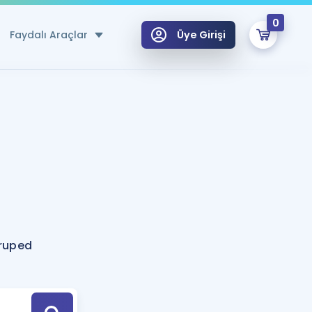
0
Faydalı Araçlar
Üye Girişi
klar
n Ücretsiz Kaynaklar
 için Özel Sözlük
Sepetin Şu An Boş.
ma
uan Hesaplama Aracı
i Hoca ile seni sınava hazırlayacak onlarca eğitim seni bekliyor!
Şifremi Hatırlamıyorum
GİRİŞ YAP
ruped
azırlananlar için Öneriler
kvimi
ÜYE DEĞİLİM
arı Tek Takvimde