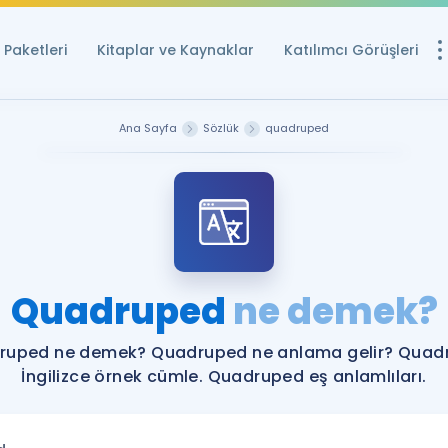
Paketleri
Kitaplar ve Kaynaklar
Katılımcı Görüşleri
Ücretsiz Kayna
Ana Sayfa
Sözlük
quadruped
YDS ve YÖKDİL içi
Sözlük
İngilizce Sınavları
Puan Hesapla
Quadruped
ne demek?
YDS ve YÖKDİL P
Remz
Rehberlik Aracı
ruped ne demek? Quadruped ne anlama gelir? Quad
YDS ve YÖKDİL'e H
İngilizce örnek cümle. Quadruped eş anlamlıları.
ÖSYM Sınav Ta
Tüm ÖSYM Sınavl