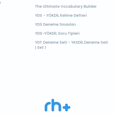
e
The Ultimate Vocabulary Builder
YDS - YÖKDİL Kelime Defteri
YDS Deneme Sınavları
YDS-YÖKDİL Soru Tipleri
YDT Deneme Seti - YKSDİL Deneme Seti
| Set 1