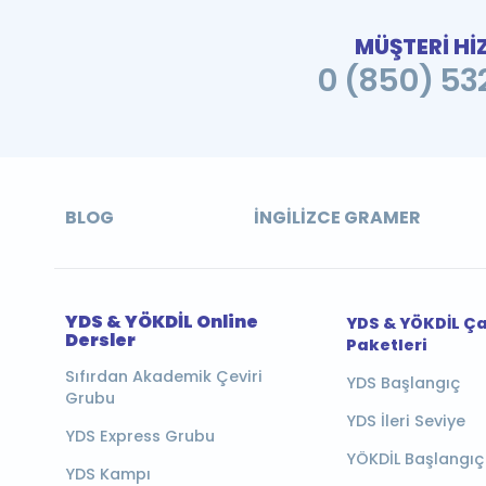
MÜŞTERİ Hİ
0 (850) 532
BLOG
İNGILIZCE GRAMER
YDS & YÖKDİL Online
YDS & YÖKDİL Ç
Dersler
Paketleri
Sıfırdan Akademik Çeviri
YDS Başlangıç
Grubu
YDS İleri Seviye
YDS Express Grubu
YÖKDİL Başlangıç
YDS Kampı