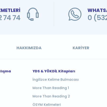
ZMETLERİ
WHATSA
 74 74
0 (53
HAKKIMIZDA
KARIYER
alışma
YDS & YÖKDİL Kitapları
İngilizce Kelime Bulmacası
More Than Reading 1
More Than Reading 2
ÖSYM Kelimeleri