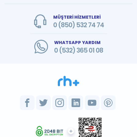
MÜŞTERİ HİZMETLERİ
0 (850) 532 74 74
WHATSAPP YARDIM
0 (532) 365 01 08