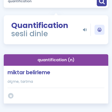
Puan Hesaplama
Rehberlik Aracı
Quantification
ÖSYM Sınav Takvimi
sesli dinle
Kampanyalar
Blog
quantification (n)
İngilizce Gramer
miktar belirleme
ölçme, tartma