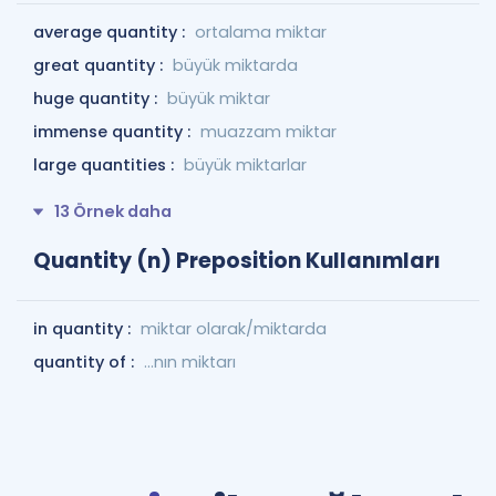
average quantity :
ortalama miktar
great quantity :
büyük miktarda
huge quantity :
büyük miktar
immense quantity :
muazzam miktar
large quantities :
büyük miktarlar
13 Örnek daha
Quantity (n) Preposition Kullanımları
in quantity :
miktar olarak/miktarda
quantity of :
...nın miktarı