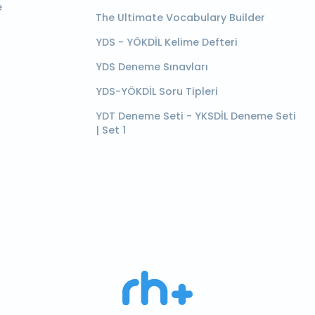
e
The Ultimate Vocabulary Builder
YDS - YÖKDİL Kelime Defteri
YDS Deneme Sınavları
YDS-YÖKDİL Soru Tipleri
YDT Deneme Seti - YKSDİL Deneme Seti
| Set 1