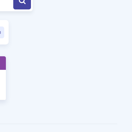
a Özel Fırsatlar
ınavlarla İlgili Haberler
er
 ve Konu Anlatımı