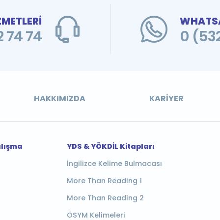
ZMETLERİ
WHATSA
 74 74
0 (53
HAKKIMIZDA
KARIYER
alışma
YDS & YÖKDİL Kitapları
İngilizce Kelime Bulmacası
More Than Reading 1
More Than Reading 2
ÖSYM Kelimeleri