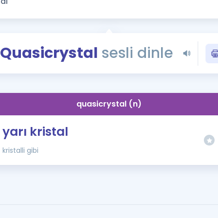
Kampanyalar
Eğitim ve Kitaplar
Blog
Quasicrystal
sesli dinle
YDS - YÖKDİL Tüm S
İngilizce Gram
İngilizce Gramer
quasicrystal (n)
yarı kristal
kristalli gibi