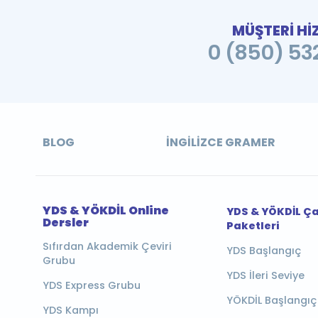
MÜŞTERİ Hİ
0 (850) 532
BLOG
İNGILIZCE GRAMER
YDS & YÖKDİL Online
YDS & YÖKDİL Ç
Dersler
Paketleri
Sıfırdan Akademik Çeviri
YDS Başlangıç
Grubu
YDS İleri Seviye
YDS Express Grubu
YÖKDİL Başlangıç
YDS Kampı