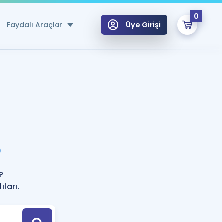
0
Faydalı Araçlar
Üye Girişi
klar
n Ücretsiz Kaynaklar
 için Özel Sözlük
Sepetin Şu An Boş.
ma
?
uan Hesaplama Aracı
i Hoca ile seni sınava hazırlayacak onlarca eğitim seni bekliyor!
Şifremi Hatırlamıyorum
GİRİŞ YAP
?
azırlananlar için Öneriler
ları.
kvimi
ÜYE DEĞİLİM
arı Tek Takvimde