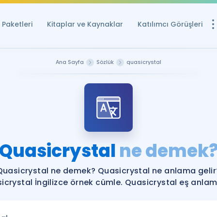
Paketleri
Kitaplar ve Kaynaklar
Katılımcı Görüşleri
Ücretsiz Kayna
Ana Sayfa
Sözlük
quasicrystal
YDS ve YÖKDİL içi
Sözlük
İngilizce Sınavları
Puan Hesapla
Quasicrystal
ne demek
YDS ve YÖKDİL P
Remz
Rehberlik Aracı
Quasicrystal ne demek? Quasicrystal ne anlama gelir
YDS ve YÖKDİL'e H
icrystal İngilizce örnek cümle. Quasicrystal eş anlamlı
ÖSYM Sınav Ta
Tüm ÖSYM Sınavl