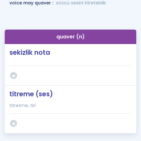
voice may quaver :
sözcü sesini titretebilir
quaver (n)
sekizlik nota
titreme (ses)
titretme, tirl