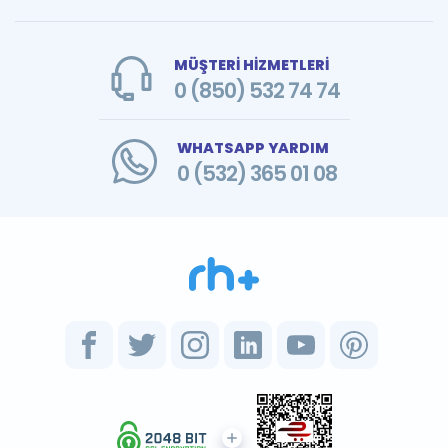
MÜŞTERİ HİZMETLERİ
0 (850) 532 74 74
WHATSAPP YARDIM
0 (532) 365 01 08