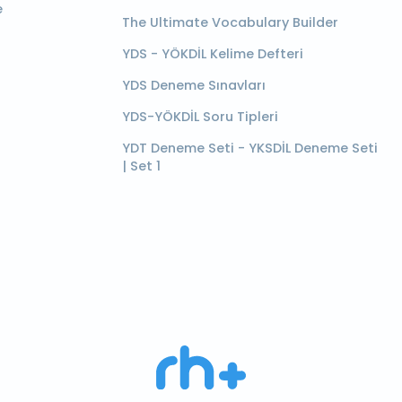
e
The Ultimate Vocabulary Builder
YDS - YÖKDİL Kelime Defteri
YDS Deneme Sınavları
YDS-YÖKDİL Soru Tipleri
YDT Deneme Seti - YKSDİL Deneme Seti
| Set 1