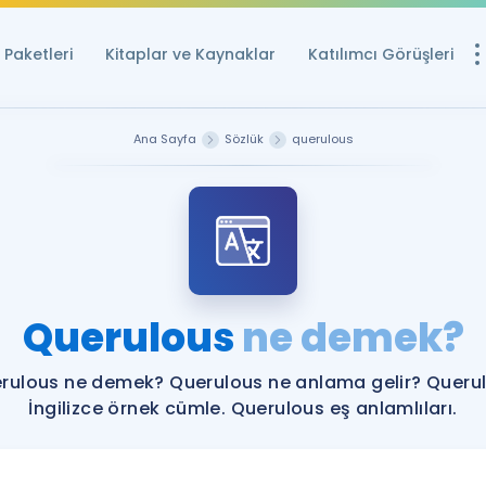
Paketleri
Kitaplar ve Kaynaklar
Katılımcı Görüşleri
Ücretsiz Kayna
Ana Sayfa
Sözlük
querulous
YDS ve YÖKDİL içi
Sözlük
İngilizce Sınavları
Puan Hesapla
Querulous
ne demek?
YDS ve YÖKDİL P
Remz
Rehberlik Aracı
rulous ne demek? Querulous ne anlama gelir? Queru
YDS ve YÖKDİL'e H
İngilizce örnek cümle. Querulous eş anlamlıları.
ÖSYM Sınav Ta
Tüm ÖSYM Sınavl