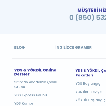
MÜŞTERİ Hİ
0 (850) 532
BLOG
İNGILIZCE GRAMER
YDS & YÖKDİL Online
YDS & YÖKDİL Ç
Dersler
Paketleri
Sıfırdan Akademik Çeviri
YDS Başlangıç
Grubu
YDS İleri Seviye
YDS Express Grubu
YÖKDİL Başlangıç
YDS Kampı