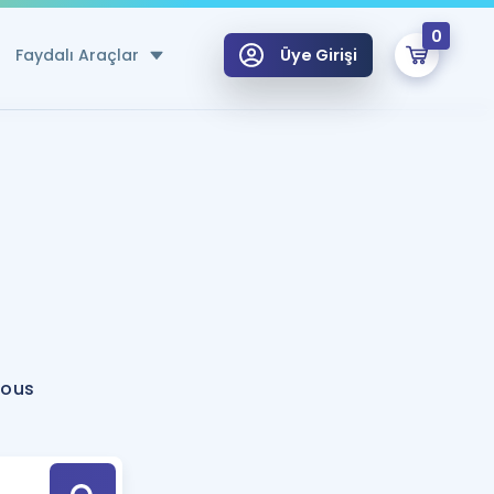
0
Faydalı Araçlar
Üye Girişi
klar
n Ücretsiz Kaynaklar
 için Özel Sözlük
Sepetin Şu An Boş.
ma
uan Hesaplama Aracı
i Hoca ile seni sınava hazırlayacak onlarca eğitim seni bekliyor!
Şifremi Hatırlamıyorum
GİRİŞ YAP
lous
azırlananlar için Öneriler
kvimi
ÜYE DEĞİLİM
arı Tek Takvimde