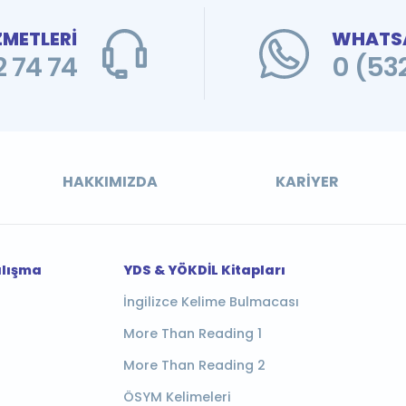
ZMETLERİ
WHATSA
 74 74
0 (53
HAKKIMIZDA
KARIYER
alışma
YDS & YÖKDİL Kitapları
İngilizce Kelime Bulmacası
More Than Reading 1
More Than Reading 2
ÖSYM Kelimeleri