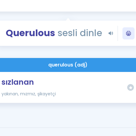
Kampanyalar
Eğitim ve Kitaplar
Blog
Querulous
sesli dinle
YDS - YÖKDİL Tüm S
İngilizce Gram
İngilizce Gramer
querulous (adj)
sızlanan
yakınan, mızmız, şikayetçi