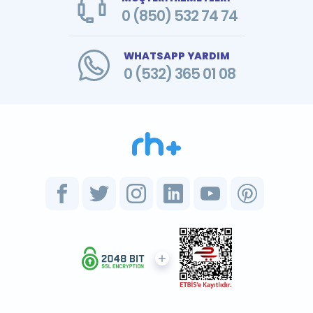
0 (850) 532 74 74
WHATSAPP YARDIM
0 (532) 365 01 08