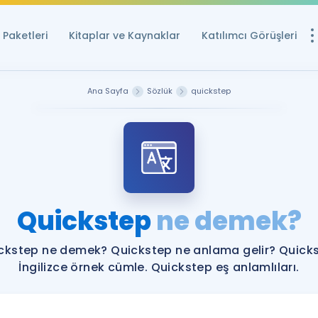
Paketleri
Kitaplar ve Kaynaklar
Katılımcı Görüşleri
Ücretsiz Kayna
Ana Sayfa
Sözlük
quickstep
YDS ve YÖKDİL içi
Sözlük
İngilizce Sınavları
Puan Hesapla
Quickstep
ne demek?
YDS ve YÖKDİL P
Remz
Rehberlik Aracı
ckstep ne demek? Quickstep ne anlama gelir? Quick
YDS ve YÖKDİL'e H
İngilizce örnek cümle. Quickstep eş anlamlıları.
ÖSYM Sınav Ta
Tüm ÖSYM Sınavl