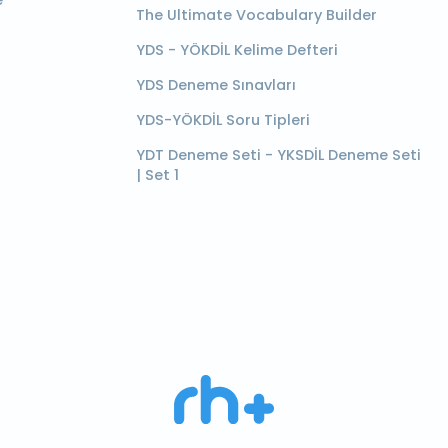
e
The Ultimate Vocabulary Builder
YDS - YÖKDİL Kelime Defteri
YDS Deneme Sınavları
YDS-YÖKDİL Soru Tipleri
YDT Deneme Seti - YKSDİL Deneme Seti
| Set 1