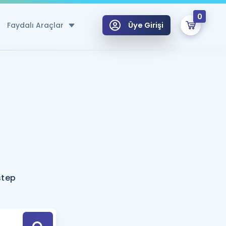
0
Faydalı Araçlar
Üye Girişi
klar
n Ücretsiz Kaynaklar
 için Özel Sözlük
Sepetin Şu An Boş.
ma
uan Hesaplama Aracı
i Hoca ile seni sınava hazırlayacak onlarca eğitim seni bekliyor!
Şifremi Hatırlamıyorum
GİRİŞ YAP
step
azırlananlar için Öneriler
kvimi
ÜYE DEĞİLİM
arı Tek Takvimde