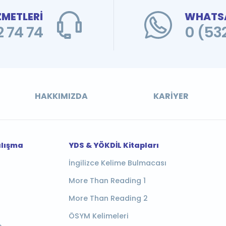
ZMETLERİ
WHATSA
 74 74
0 (53
HAKKIMIZDA
KARIYER
alışma
YDS & YÖKDİL Kitapları
İngilizce Kelime Bulmacası
More Than Reading 1
More Than Reading 2
ÖSYM Kelimeleri