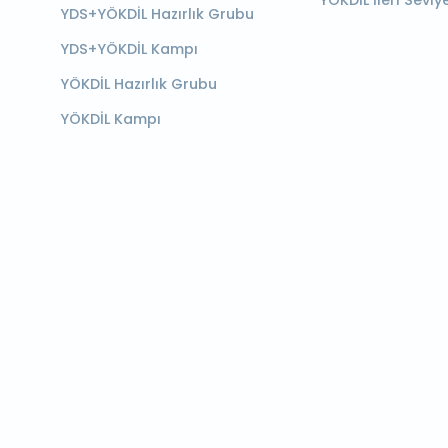
YÖKDİL İleri Seviy
YDS+YÖKDİL Hazırlık Grubu
YDS+YÖKDİL Kampı
YÖKDİL Hazırlık Grubu
YÖKDİL Kampı