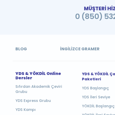
MÜŞTERİ Hİ
0 (850) 532
BLOG
İNGILIZCE GRAMER
YDS & YÖKDİL Online
YDS & YÖKDİL Ç
Dersler
Paketleri
Sıfırdan Akademik Çeviri
YDS Başlangıç
Grubu
YDS İleri Seviye
YDS Express Grubu
YÖKDİL Başlangıç
YDS Kampı