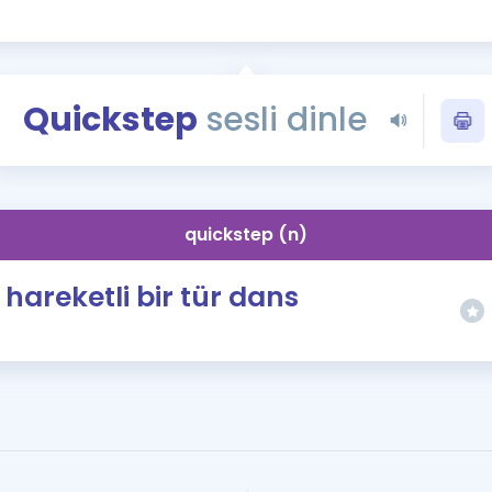
Kampanyalar
Eğitim ve Kitaplar
Blog
Quickstep
sesli dinle
YDS - YÖKDİL Tüm S
İngilizce Gram
İngilizce Gramer
quickstep (n)
hareketli bir tür dans