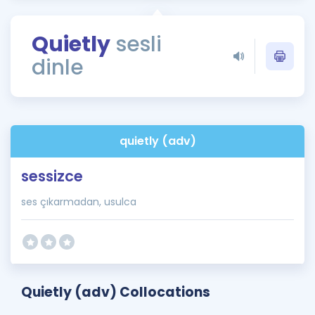
Puan Hesaplama
Quietly
sesli
Rehberlik Aracı
dinle
ÖSYM Sınav Takvimi
Kampanyalar
Blog
quietly (adv)
İngilizce Gramer
sessizce
ses çıkarmadan, usulca
Quietly (adv) Collocations