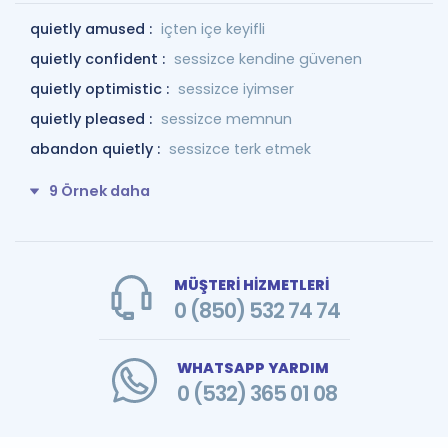
quietly amused :
içten içe keyifli
quietly confident :
sessizce kendine güvenen
quietly optimistic :
sessizce iyimser
quietly pleased :
sessizce memnun
abandon quietly :
sessizce terk etmek
9 Örnek daha
MÜŞTERİ HİZMETLERİ
0 (850) 532 74 74
WHATSAPP YARDIM
0 (532) 365 01 08