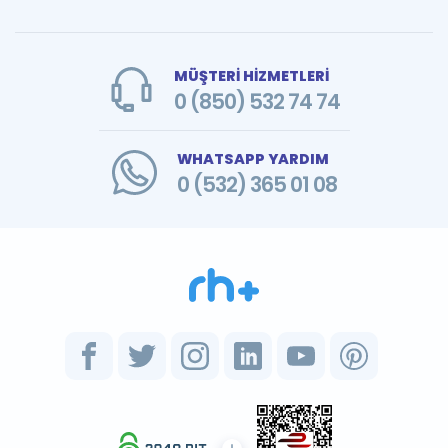
MÜŞTERİ HİZMETLERİ
0 (850) 532 74 74
WHATSAPP YARDIM
0 (532) 365 01 08