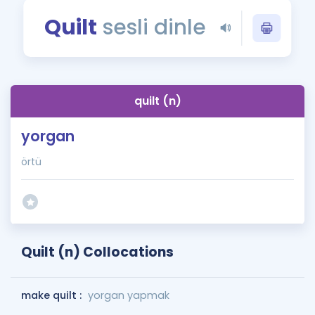
Puan Hesaplama
Quilt
sesli dinle
Rehberlik Aracı
ÖSYM Sınav Takvimi
quilt (n)
Kampanyalar
yorgan
Blog
örtü
İngilizce Gramer
Quilt (n) Collocations
make quilt :
yorgan yapmak