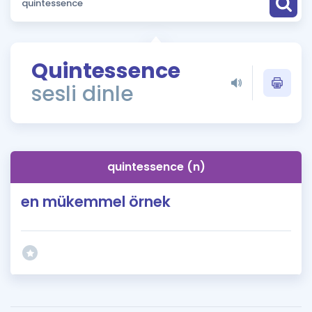
Puan Hesaplama
Rehberlik Aracı
Quintessence
ÖSYM Sınav Takvimi
sesli dinle
Kampanyalar
Blog
quintessence (n)
İngilizce Gramer
en mükemmel örnek