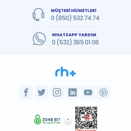
MÜŞTERİ HİZMETLERİ
0 (850) 532 74 74
WHATSAPP YARDIM
0 (532) 365 01 08