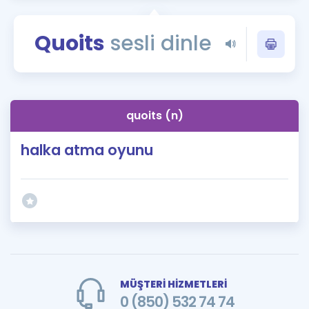
Puan Hesaplama
Quoits
sesli dinle
Rehberlik Aracı
ÖSYM Sınav Takvimi
Kampanyalar
quoits (n)
Blog
halka atma oyunu
İngilizce Gramer
MÜŞTERİ HİZMETLERİ
0 (850) 532 74 74