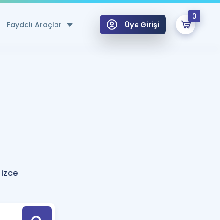
0
Faydalı Araçlar
Üye Girişi
klar
n Ücretsiz Kaynaklar
 için Özel Sözlük
Sepetin Şu An Boş.
ma
uan Hesaplama Aracı
i Hoca ile seni sınava hazırlayacak onlarca eğitim seni bekliyor!
Şifremi Hatırlamıyorum
GİRİŞ YAP
izce
azırlananlar için Öneriler
kvimi
ÜYE DEĞİLİM
arı Tek Takvimde