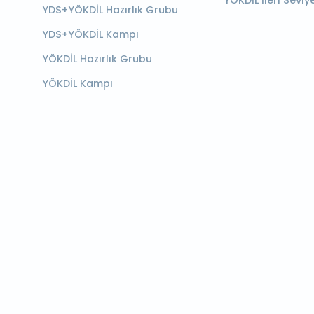
YÖKDİL İleri Seviy
YDS+YÖKDİL Hazırlık Grubu
YDS+YÖKDİL Kampı
YÖKDİL Hazırlık Grubu
YÖKDİL Kampı