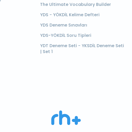
e
The Ultimate Vocabulary Builder
YDS - YÖKDİL Kelime Defteri
YDS Deneme Sınavları
YDS-YÖKDİL Soru Tipleri
YDT Deneme Seti - YKSDİL Deneme Seti
| Set 1