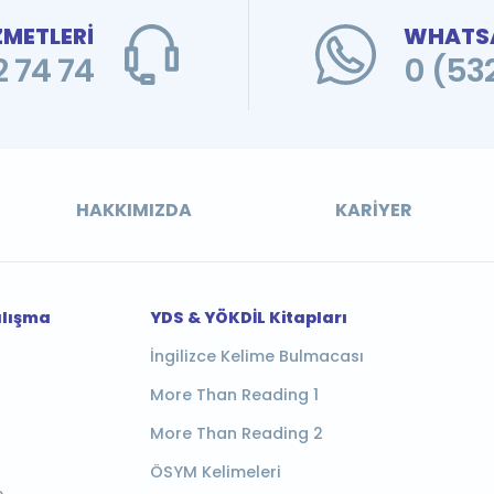
ZMETLERİ
WHATSA
 74 74
0 (53
HAKKIMIZDA
KARIYER
alışma
YDS & YÖKDİL Kitapları
İngilizce Kelime Bulmacası
More Than Reading 1
More Than Reading 2
ÖSYM Kelimeleri