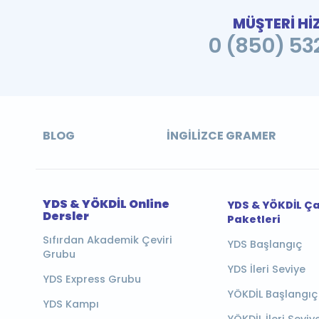
MÜŞTERİ Hİ
0 (850) 532
BLOG
İNGILIZCE GRAMER
YDS & YÖKDİL Online
YDS & YÖKDİL Ç
Dersler
Paketleri
Sıfırdan Akademik Çeviri
YDS Başlangıç
Grubu
YDS İleri Seviye
YDS Express Grubu
YÖKDİL Başlangıç
YDS Kampı