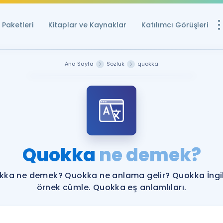
Paketleri
Kitaplar ve Kaynaklar
Katılımcı Görüşleri
Ücretsiz Kayna
Ana Sayfa
Sözlük
quokka
YDS ve YÖKDİL içi
Sözlük
İngilizce Sınavları
Puan Hesapla
Quokka
ne demek?
YDS ve YÖKDİL P
Remz
Rehberlik Aracı
kka ne demek? Quokka ne anlama gelir? Quokka İngil
YDS ve YÖKDİL'e H
örnek cümle. Quokka eş anlamlıları.
ÖSYM Sınav Ta
Tüm ÖSYM Sınavl