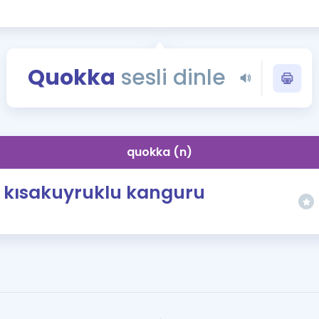
Kampanyalar
Eğitim ve Kitaplar
Blog
Quokka
sesli dinle
YDS - YÖKDİL Tüm S
İngilizce Gram
İngilizce Gramer
quokka (n)
kısakuyruklu kanguru