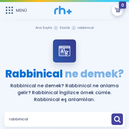
0
MENÜ
MENÜ
Üye Girişi
Ana Sayfa
Sözlük
rabbinical
Online Dersler
Sepetin Şu An Boş.
Çalışma Paketleri
Remzi Hoca ile seni sınava hazırlayacak onlarca eğitim seni
bekliyor!
Kitaplar ve Kaynaklar
GİRİŞ YAP
Rabbinical
ne demek?
Katılımcı Görüşleri
Şifremi Hatırlamıyorum
Rabbinical ne demek? Rabbinical ne anlama
gelir? Rabbinical İngilizce örnek cümle.
ÜYE DEĞİLİM
Faydalı Araçlar
Rabbinical eş anlamlıları.
Ücretsiz Kaynaklar
Blog
İngilizce Gramer
Hakkımızda
Kariyer
Sözlük
Soru & Cevap
İletişim