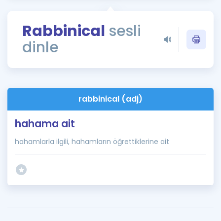
Puan Hesaplama
Rabbinical
sesli
Rehberlik Aracı
dinle
ÖSYM Sınav Takvimi
Kampanyalar
Blog
rabbinical (adj)
İngilizce Gramer
hahama ait
hahamlarla ilgili, hahamların öğrettiklerine ait