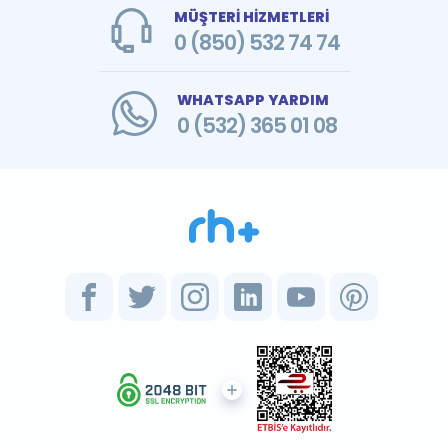
MÜŞTERİ HİZMETLERİ
0 (850) 532 74 74
WHATSAPP YARDIM
0 (532) 365 01 08