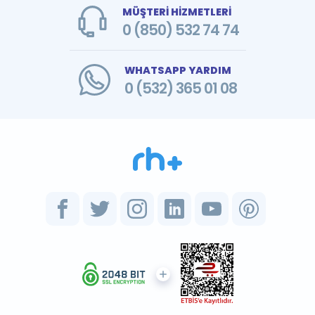
MÜŞTERİ HİZMETLERİ
0 (850) 532 74 74
WHATSAPP YARDIM
0 (532) 365 01 08