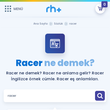
0
MENÜ
MENÜ
Üye Girişi
Ana Sayfa
Sözlük
racer
Online Dersler
Sepetin Şu An Boş.
Çalışma Paketleri
Remzi Hoca ile seni sınava hazırlayacak onlarca eğitim seni
bekliyor!
Kitaplar ve Kaynaklar
GİRİŞ YAP
Racer
ne demek?
Katılımcı Görüşleri
Şifremi Hatırlamıyorum
Racer ne demek? Racer ne anlama gelir? Racer
İngilizce örnek cümle. Racer eş anlamlıları.
ÜYE DEĞİLİM
Faydalı Araçlar
Ücretsiz Kaynaklar
Blog
İngilizce Gramer
Hakkımızda
Kariyer
Sözlük
Soru & Cevap
İletişim