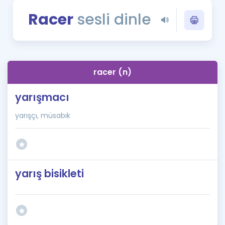
Puan Hesaplama
Racer
sesli dinle
Rehberlik Aracı
ÖSYM Sınav Takvimi
racer (n)
Kampanyalar
yarışmacı
Blog
yarışçı, müsabık
İngilizce Gramer
yarış bisikleti