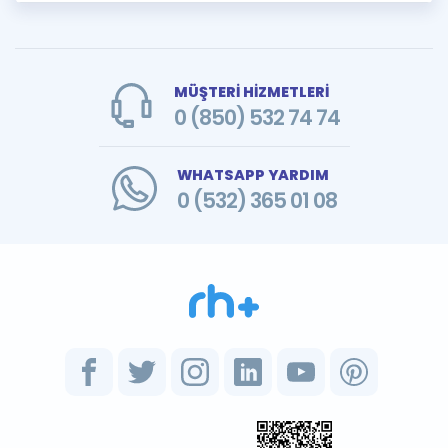
MÜŞTERİ HİZMETLERİ
0 (850) 532 74 74
WHATSAPP YARDIM
0 (532) 365 01 08