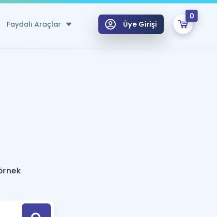
0
Faydalı Araçlar
Üye Girişi
klar
n Ücretsiz Kaynaklar
 için Özel Sözlük
Sepetin Şu An Boş.
ma
uan Hesaplama Aracı
i Hoca ile seni sınava hazırlayacak onlarca eğitim seni bekliyor!
Şifremi Hatırlamıyorum
GİRİŞ YAP
 örnek
azırlananlar için Öneriler
kvimi
ÜYE DEĞİLİM
arı Tek Takvimde