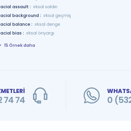
racial assault :
ırksal saldırı
racial background :
ırksal geçmiş
racial balance :
ırksal denge
racial bias :
ırksal önyargı
15 Örnek daha
ZMETLERİ
WHATSA
 74 74
0 (53