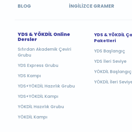
BLOG
İNGILIZCE GRAMER
YDS & YÖKDİL Online
YDS & YÖKDİL Ç
Dersler
Paketleri
Sıfırdan Akademik Çeviri
YDS Başlangıç
Grubu
YDS İleri Seviye
YDS Express Grubu
YÖKDİL Başlangıç
YDS Kampı
YÖKDİL İleri Seviy
YDS+YÖKDİL Hazırlık Grubu
YDS+YÖKDİL Kampı
YÖKDİL Hazırlık Grubu
YÖKDİL Kampı