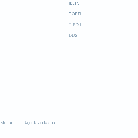
IELTS
TOEFL
TIPDİL
DUS
 Metni
Açık Rıza Metni