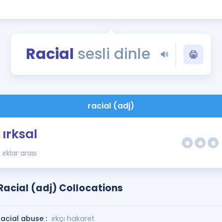
Kampanyalar
Eğitim ve Kitaplar
Blog
Racial
sesli dinle
YDS - YÖKDİL Tüm S
İngilizce Gram
İngilizce Gramer
racial (adj)
ırksal
ırklar arası
Racial (adj) Collocations
racial abuse :
ırkçı hakaret