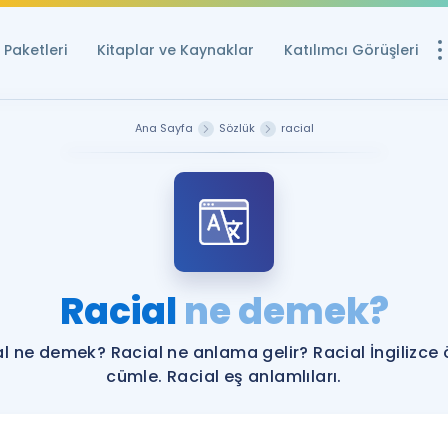
Paketleri
Kitaplar ve Kaynaklar
Katılımcı Görüşleri
Ücretsiz Kayna
Ana Sayfa
Sözlük
racial
YDS ve YÖKDİL içi
Sözlük
İngilizce Sınavları
Puan Hesapla
Racial
ne demek?
YDS ve YÖKDİL P
Remz
Rehberlik Aracı
l ne demek? Racial ne anlama gelir? Racial İngilizce
YDS ve YÖKDİL'e H
cümle. Racial eş anlamlıları.
ÖSYM Sınav Ta
Tüm ÖSYM Sınavl