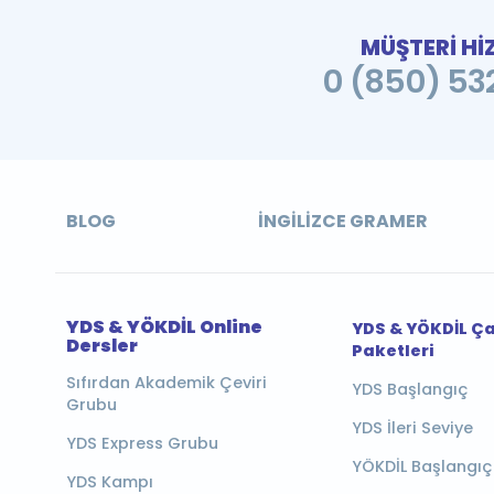
MÜŞTERİ Hİ
0 (850) 532
BLOG
İNGILIZCE GRAMER
YDS & YÖKDİL Online
YDS & YÖKDİL Ç
Dersler
Paketleri
Sıfırdan Akademik Çeviri
YDS Başlangıç
Grubu
YDS İleri Seviye
YDS Express Grubu
YÖKDİL Başlangıç
YDS Kampı