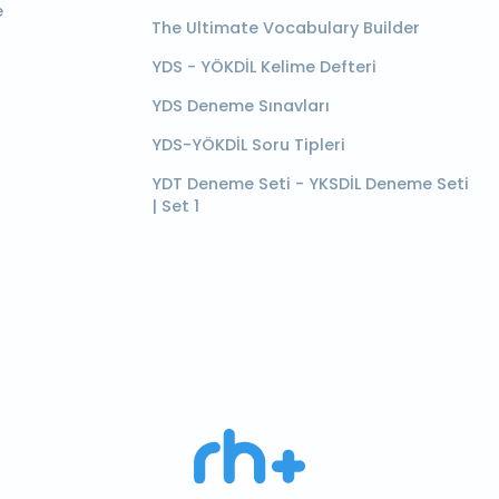
e
The Ultimate Vocabulary Builder
YDS - YÖKDİL Kelime Defteri
YDS Deneme Sınavları
YDS-YÖKDİL Soru Tipleri
YDT Deneme Seti - YKSDİL Deneme Seti
| Set 1