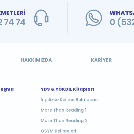
ZMETLERİ
WHATSA
 74 74
0 (53
HAKKIMIZDA
KARIYER
alışma
YDS & YÖKDİL Kitapları
İngilizce Kelime Bulmacası
More Than Reading 1
More Than Reading 2
ÖSYM Kelimeleri