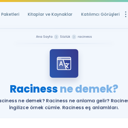
Paketleri
Kitaplar ve Kaynaklar
Katılımcı Görüşleri
Ücretsiz Kayna
Ana Sayfa
Sözlük
raciness
YDS ve YÖKDİL içi
Sözlük
İngilizce Sınavları
Puan Hesapla
Raciness
ne demek?
YDS ve YÖKDİL P
Remz
Rehberlik Aracı
aciness ne demek? Raciness ne anlama gelir? Racine
YDS ve YÖKDİL'e H
İngilizce örnek cümle. Raciness eş anlamlıları.
ÖSYM Sınav Ta
Tüm ÖSYM Sınavl