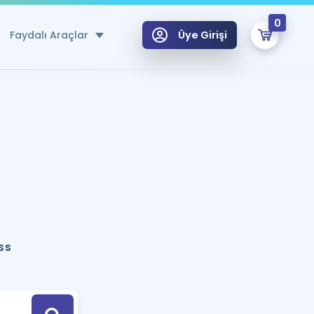
0
Faydalı Araçlar
Üye Girişi
klar
n Ücretsiz Kaynaklar
 için Özel Sözlük
Sepetin Şu An Boş.
ma
uan Hesaplama Aracı
i Hoca ile seni sınava hazırlayacak onlarca eğitim seni bekliyor!
Şifremi Hatırlamıyorum
GİRİŞ YAP
ss
azırlananlar için Öneriler
kvimi
ÜYE DEĞİLİM
arı Tek Takvimde