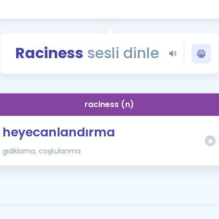
Kampanyalar
Eğitim ve Kitaplar
Blog
Raciness
sesli dinle
YDS - YÖKDİL Tüm S
İngilizce Gram
İngilizce Gramer
raciness (n)
heyecanlandırma
gıdıklama, coşkulanma