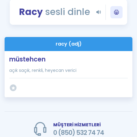
Puan Hesaplama
Racy
sesli dinle
Rehberlik Aracı
ÖSYM Sınav Takvimi
racy (adj)
Kampanyalar
müstehcen
Blog
açık saçık, renkli, heyecan verici
İngilizce Gramer
MÜŞTERİ HİZMETLERİ
0 (850) 532 74 74