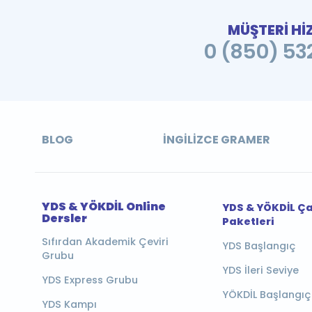
MÜŞTERİ Hİ
0 (850) 532
BLOG
İNGILIZCE GRAMER
YDS & YÖKDİL Online
YDS & YÖKDİL Ç
Dersler
Paketleri
Sıfırdan Akademik Çeviri
YDS Başlangıç
Grubu
YDS İleri Seviye
YDS Express Grubu
YÖKDİL Başlangıç
YDS Kampı