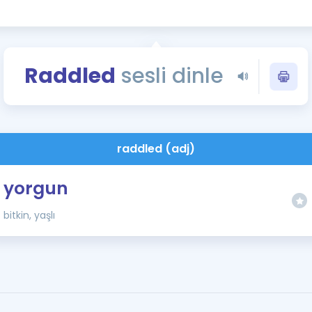
Kampanyalar
Eğitim ve Kitaplar
Blog
Raddled
sesli dinle
YDS - YÖKDİL Tüm S
İngilizce Gram
İngilizce Gramer
raddled (adj)
yorgun
bitkin, yaşlı