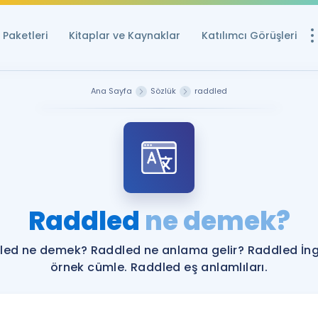
Paketleri
Kitaplar ve Kaynaklar
Katılımcı Görüşleri
Ücretsiz Kayna
Ana Sayfa
Sözlük
raddled
YDS ve YÖKDİL içi
Sözlük
İngilizce Sınavları
Puan Hesapla
Raddled
ne demek?
YDS ve YÖKDİL P
Remz
Rehberlik Aracı
led ne demek? Raddled ne anlama gelir? Raddled İngi
YDS ve YÖKDİL'e H
örnek cümle. Raddled eş anlamlıları.
ÖSYM Sınav Ta
Tüm ÖSYM Sınavl