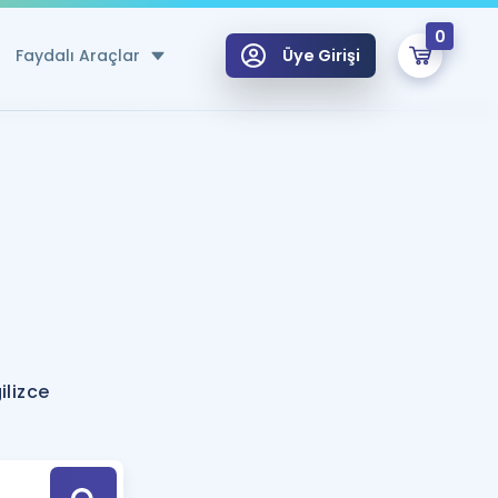
0
Faydalı Araçlar
Üye Girişi
klar
n Ücretsiz Kaynaklar
 için Özel Sözlük
Sepetin Şu An Boş.
ma
uan Hesaplama Aracı
i Hoca ile seni sınava hazırlayacak onlarca eğitim seni bekliyor!
Şifremi Hatırlamıyorum
GİRİŞ YAP
lizce
azırlananlar için Öneriler
kvimi
ÜYE DEĞİLİM
arı Tek Takvimde