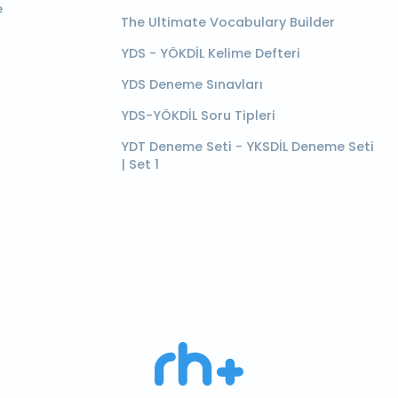
e
The Ultimate Vocabulary Builder
YDS - YÖKDİL Kelime Defteri
YDS Deneme Sınavları
YDS-YÖKDİL Soru Tipleri
YDT Deneme Seti - YKSDİL Deneme Seti
| Set 1