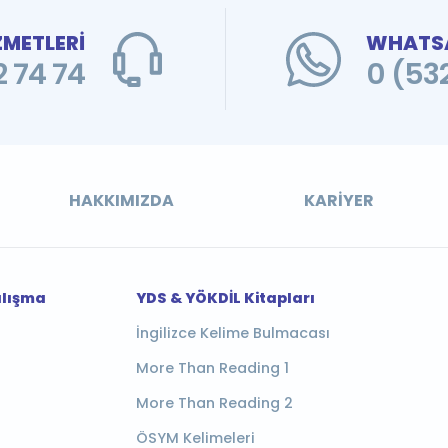
ZMETLERİ
WHATSA
 74 74
0 (53
HAKKIMIZDA
KARIYER
alışma
YDS & YÖKDİL Kitapları
İngilizce Kelime Bulmacası
More Than Reading 1
More Than Reading 2
ÖSYM Kelimeleri