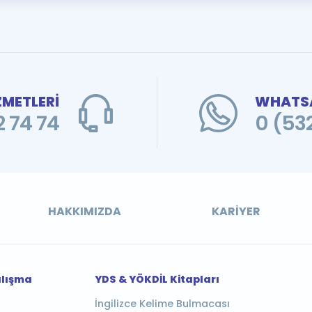
ZMETLERİ
WHATSA
 74 74
0 (53
HAKKIMIZDA
KARIYER
alışma
YDS & YÖKDİL Kitapları
İngilizce Kelime Bulmacası