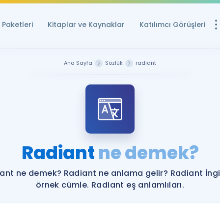
Paketleri
Kitaplar ve Kaynaklar
Katılımcı Görüşleri
Ücretsiz Kayna
Ana Sayfa
Sözlük
radiant
YDS ve YÖKDİL içi
Sözlük
İngilizce Sınavları
Puan Hesapla
Radiant
ne demek?
YDS ve YÖKDİL P
Remz
Rehberlik Aracı
ant ne demek? Radiant ne anlama gelir? Radiant İngi
YDS ve YÖKDİL'e H
örnek cümle. Radiant eş anlamlıları.
ÖSYM Sınav Ta
Tüm ÖSYM Sınavl