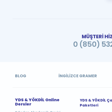
MÜŞTERİ Hİ
0 (850) 532
BLOG
İNGILIZCE GRAMER
YDS & YÖKDİL Online
YDS & YÖKDİL Ç
Dersler
Paketleri