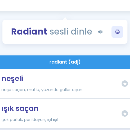
Kampanyalar
Eğitim ve Kitaplar
Blog
Radiant
sesli dinle
YDS - YÖKDİL Tüm S
İngilizce Gram
İngilizce Gramer
radiant (adj)
neşeli
neşe saçan, mutlu, yüzünde güller açan
ışık saçan
çok parlak, parıldayan, ışıl ışıl