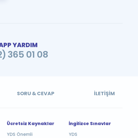
PP YARDIM
2) 365 01 08
SORU & CEVAP
İLETIŞIM
Ücretsiz Kaynaklar
İngilizce Sınavlar
YDS Önemli
YDS