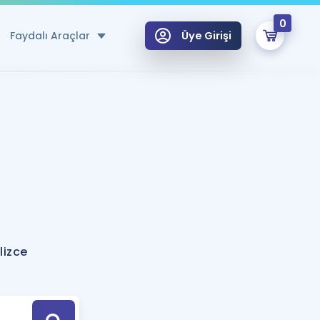
0
Faydalı Araçlar
Üye Girişi
klar
n Ücretsiz Kaynaklar
 için Özel Sözlük
Sepetin Şu An Boş.
ma
uan Hesaplama Aracı
i Hoca ile seni sınava hazırlayacak onlarca eğitim seni bekliyor!
Şifremi Hatırlamıyorum
GİRİŞ YAP
lizce
azırlananlar için Öneriler
kvimi
ÜYE DEĞİLİM
arı Tek Takvimde