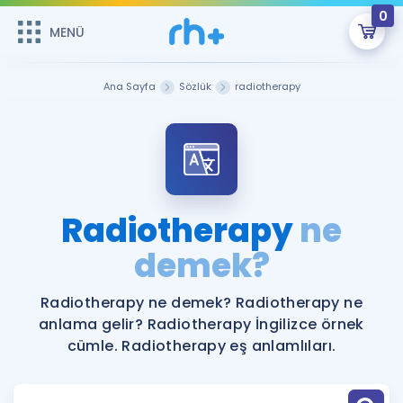
0
MENÜ
MENÜ
Üye Girişi
Ana Sayfa
Sözlük
radiotherapy
Online Dersler
Sepetin Şu An Boş.
Çalışma Paketleri
Remzi Hoca ile seni sınava hazırlayacak onlarca eğitim seni
bekliyor!
Kitaplar ve Kaynaklar
GİRİŞ YAP
Radiotherapy
ne
Katılımcı Görüşleri
demek?
Şifremi Hatırlamıyorum
ÜYE DEĞİLİM
Faydalı Araçlar
Radiotherapy ne demek? Radiotherapy ne
anlama gelir? Radiotherapy İngilizce örnek
Ücretsiz Kaynaklar
Blog
İngilizce Gramer
cümle. Radiotherapy eş anlamlıları.
Hakkımızda
Kariyer
Sözlük
Soru & Cevap
İletişim