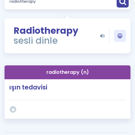
Puan Hesaplama
Rehberlik Aracı
Radiotherapy
ÖSYM Sınav Takvimi
sesli dinle
Kampanyalar
Blog
radiotherapy (n)
İngilizce Gramer
ışın tedavisi