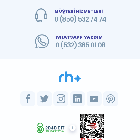
MÜŞTERİ HİZMETLERİ
0 (850) 532 74 74
WHATSAPP YARDIM
0 (532) 365 01 08