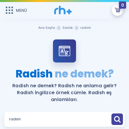
0
MENÜ
MENÜ
Üye Girişi
Ana Sayfa
Sözlük
radish
Online Dersler
Sepetin Şu An Boş.
Çalışma Paketleri
Remzi Hoca ile seni sınava hazırlayacak onlarca eğitim seni
bekliyor!
Kitaplar ve Kaynaklar
GİRİŞ YAP
Radish
ne demek?
Katılımcı Görüşleri
Şifremi Hatırlamıyorum
Radish ne demek? Radish ne anlama gelir?
Radish İngilizce örnek cümle. Radish eş
ÜYE DEĞİLİM
Faydalı Araçlar
anlamlıları.
Ücretsiz Kaynaklar
Blog
İngilizce Gramer
Hakkımızda
Kariyer
Sözlük
Soru & Cevap
İletişim