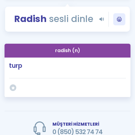
Puan Hesaplama
Radish
sesli dinle
Rehberlik Aracı
ÖSYM Sınav Takvimi
Kampanyalar
radish (n)
Blog
turp
İngilizce Gramer
MÜŞTERİ HİZMETLERİ
0 (850) 532 74 74