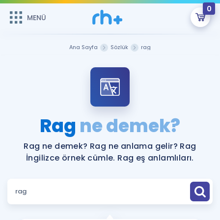
0
MENÜ
MENÜ
Üye Girişi
Ana Sayfa
Sözlük
rag
Online Dersler
Sepetin Şu An Boş.
Çalışma Paketleri
Remzi Hoca ile seni sınava hazırlayacak onlarca eğitim seni
bekliyor!
Kitaplar ve Kaynaklar
GİRİŞ YAP
Rag
ne demek?
Katılımcı Görüşleri
Şifremi Hatırlamıyorum
Rag ne demek? Rag ne anlama gelir? Rag
İngilizce örnek cümle. Rag eş anlamlıları.
ÜYE DEĞİLİM
Faydalı Araçlar
Ücretsiz Kaynaklar
Blog
İngilizce Gramer
Hakkımızda
Kariyer
Sözlük
Soru & Cevap
İletişim