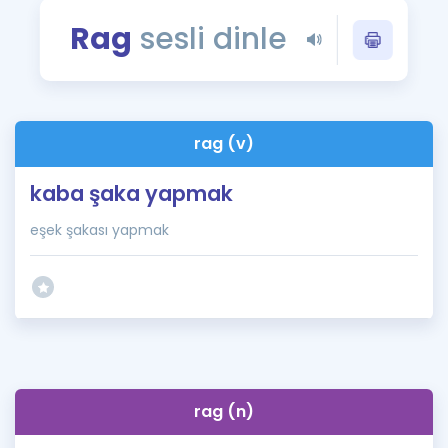
Puan Hesaplama
Rag
sesli dinle
Rehberlik Aracı
ÖSYM Sınav Takvimi
rag (v)
Kampanyalar
kaba şaka yapmak
Blog
eşek şakası yapmak
İngilizce Gramer
rag (n)