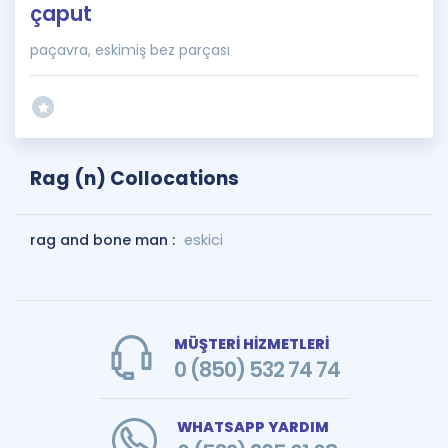
çaput
paçavra, eskimiş bez parçası
Rag (n) Collocations
rag and bone man :
eskici
MÜŞTERİ HİZMETLERİ
0 (850) 532 74 74
WHATSAPP YARDIM