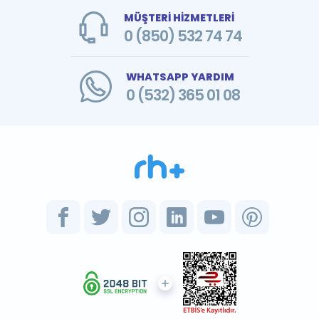
MÜŞTERİ HİZMETLERİ
0 (850) 532 74 74
WHATSAPP YARDIM
0 (532) 365 01 08