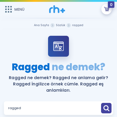
0
MENÜ
MENÜ
Üye Girişi
Ana Sayfa
Sözlük
ragged
Online Dersler
Sepetin Şu An Boş.
Çalışma Paketleri
Remzi Hoca ile seni sınava hazırlayacak onlarca eğitim seni
bekliyor!
Kitaplar ve Kaynaklar
GİRİŞ YAP
Ragged
ne demek?
Katılımcı Görüşleri
Şifremi Hatırlamıyorum
Ragged ne demek? Ragged ne anlama gelir?
Ragged İngilizce örnek cümle. Ragged eş
ÜYE DEĞİLİM
Faydalı Araçlar
anlamlıları.
Ücretsiz Kaynaklar
Blog
İngilizce Gramer
Hakkımızda
Kariyer
Sözlük
Soru & Cevap
İletişim