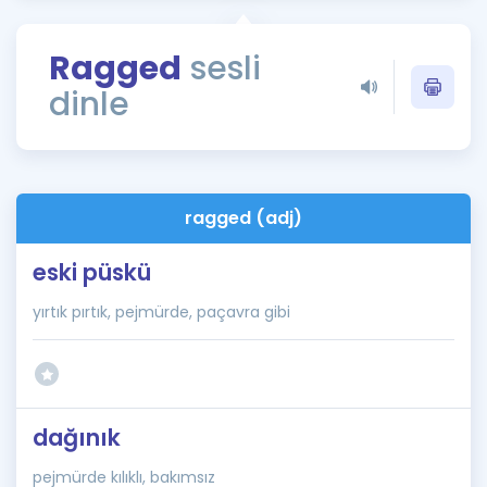
Puan Hesaplama
Ragged
sesli
Rehberlik Aracı
dinle
ÖSYM Sınav Takvimi
Kampanyalar
Blog
ragged (adj)
İngilizce Gramer
eski püskü
yırtık pırtık, pejmürde, paçavra gibi
dağınık
pejmürde kılıklı, bakımsız