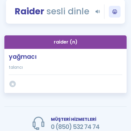
Puan Hesaplama
Raider
sesli dinle
Rehberlik Aracı
ÖSYM Sınav Takvimi
raider (n)
Kampanyalar
yağmacı
Blog
talancı
İngilizce Gramer
MÜŞTERİ HİZMETLERİ
0 (850) 532 74 74