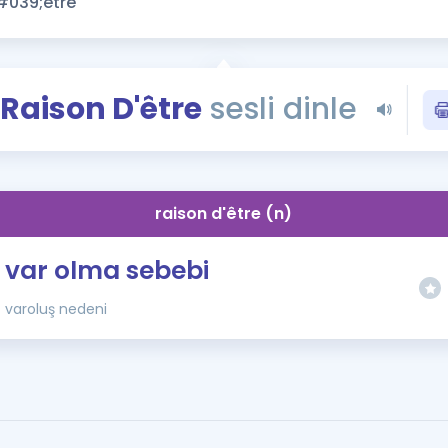
Kampanyalar
Eğitim ve Kitaplar
Blog
Raison D'être
sesli dinle
YDS - YÖKDİL Tüm S
İngilizce Gram
İngilizce Gramer
raison d'être (n)
var olma sebebi
varoluş nedeni