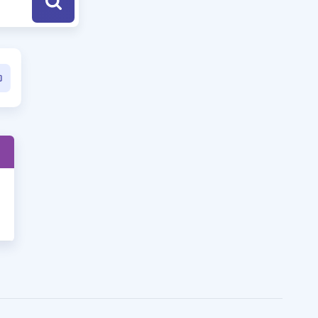
a Özel Fırsatlar
ınavlarla İlgili Haberler
er
 ve Konu Anlatımı