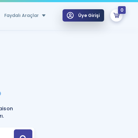
0
Faydalı Araçlar
Üye Girişi
klar
n Ücretsiz Kaynaklar
 için Özel Sözlük
Sepetin Şu An Boş.
ma
?
uan Hesaplama Aracı
i Hoca ile seni sınava hazırlayacak onlarca eğitim seni bekliyor!
Şifremi Hatırlamıyorum
GİRİŞ YAP
aison
azırlananlar için Öneriler
ı.
kvimi
ÜYE DEĞİLİM
arı Tek Takvimde