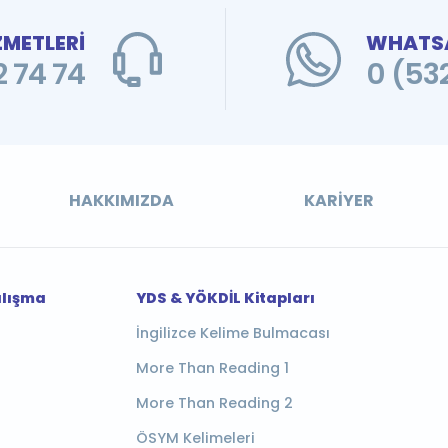
ZMETLERİ
WHATSA
 74 74
0 (53
HAKKIMIZDA
KARIYER
alışma
YDS & YÖKDİL Kitapları
İngilizce Kelime Bulmacası
More Than Reading 1
More Than Reading 2
ÖSYM Kelimeleri