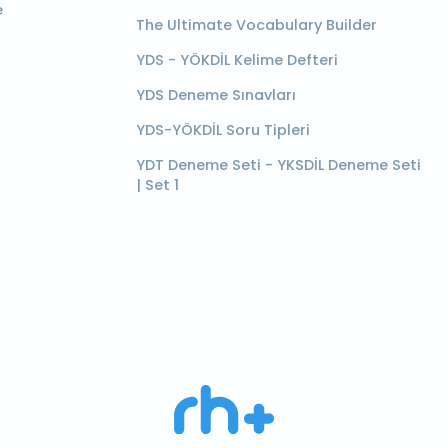
e
The Ultimate Vocabulary Builder
YDS - YÖKDİL Kelime Defteri
YDS Deneme Sınavları
YDS-YÖKDİL Soru Tipleri
YDT Deneme Seti - YKSDİL Deneme Seti
| Set 1