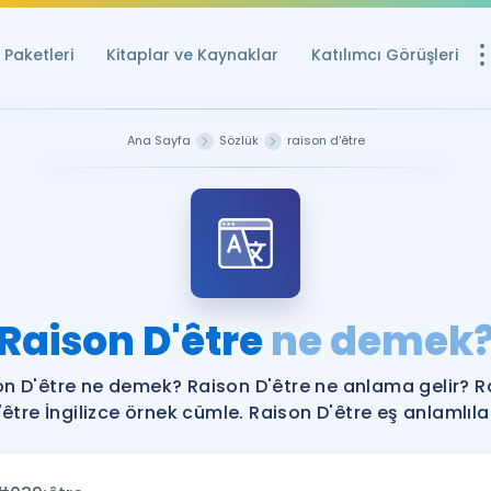
Paketleri
Kitaplar ve Kaynaklar
Katılımcı Görüşleri
Ücretsiz Kayna
Ana Sayfa
Sözlük
raison d'être
YDS ve YÖKDİL içi
Sözlük
İngilizce Sınavları
Puan Hesapla
Raison D'être
ne demek
YDS ve YÖKDİL P
Remz
Rehberlik Aracı
on D'être ne demek? Raison D'être ne anlama gelir? R
YDS ve YÖKDİL'e H
'être İngilizce örnek cümle. Raison D'être eş anlamlılar
ÖSYM Sınav Ta
Tüm ÖSYM Sınavl