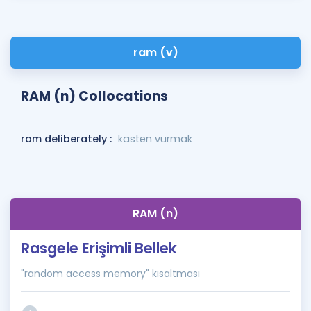
ram (v)
RAM (n) Collocations
ram deliberately :
kasten vurmak
RAM (n)
Rasgele Erişimli Bellek
"random access memory" kısaltması