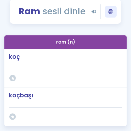
Puan Hesaplama
Ram
sesli dinle
Rehberlik Aracı
ÖSYM Sınav Takvimi
ram (n)
Kampanyalar
koç
Blog
İngilizce Gramer
koçbaşı