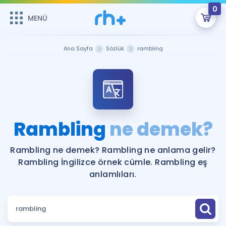
0
MENÜ
MENÜ
Üye Girişi
Ana Sayfa
Sözlük
rambling
Online Dersler
Sepetin Şu An Boş.
Çalışma Paketleri
Remzi Hoca ile seni sınava hazırlayacak onlarca eğitim seni
bekliyor!
Kitaplar ve Kaynaklar
GİRİŞ YAP
Rambling
ne demek?
Katılımcı Görüşleri
Şifremi Hatırlamıyorum
Rambling ne demek? Rambling ne anlama gelir?
Rambling İngilizce örnek cümle. Rambling eş
ÜYE DEĞİLİM
Faydalı Araçlar
anlamlıları.
Ücretsiz Kaynaklar
Blog
İngilizce Gramer
Hakkımızda
Kariyer
Sözlük
Soru & Cevap
İletişim