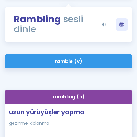
Puan Hesaplama
Rambling
sesli
Rehberlik Aracı
dinle
ÖSYM Sınav Takvimi
Kampanyalar
Blog
ramble (v)
İngilizce Gramer
rambling (n)
uzun yürüyüşler yapma
gezinme, dolanma