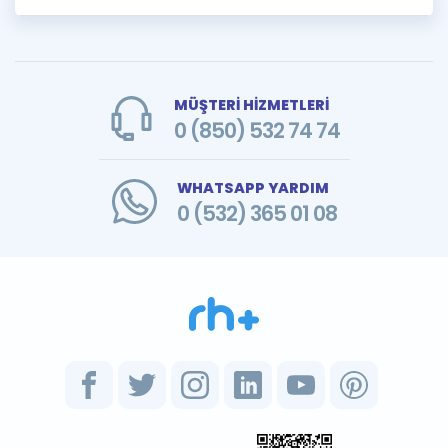
MÜŞTERİ HİZMETLERİ
0 (850) 532 74 74
WHATSAPP YARDIM
0 (532) 365 01 08