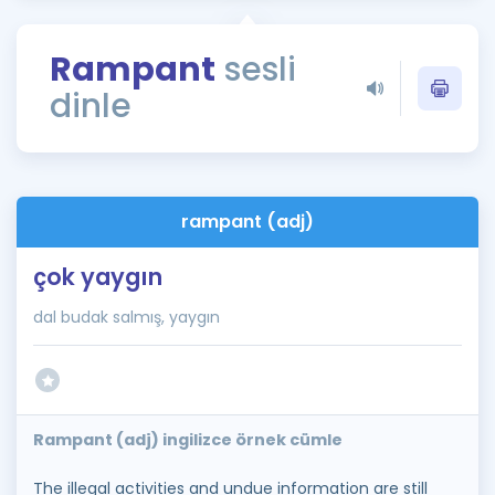
Puan Hesaplama
Rampant
sesli
Rehberlik Aracı
dinle
ÖSYM Sınav Takvimi
Kampanyalar
Blog
rampant (adj)
İngilizce Gramer
çok yaygın
dal budak salmış, yaygın
Rampant (adj) ingilizce örnek cümle
The illegal activities and undue information are still