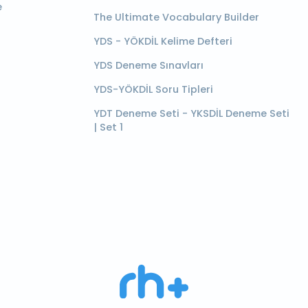
e
The Ultimate Vocabulary Builder
YDS - YÖKDİL Kelime Defteri
YDS Deneme Sınavları
YDS-YÖKDİL Soru Tipleri
YDT Deneme Seti - YKSDİL Deneme Seti
| Set 1