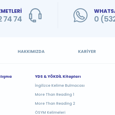
ZMETLERİ
WHATSA
 74 74
0 (53
HAKKIMIZDA
KARIYER
alışma
YDS & YÖKDİL Kitapları
İngilizce Kelime Bulmacası
More Than Reading 1
More Than Reading 2
ÖSYM Kelimeleri