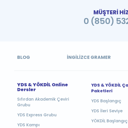
MÜŞTERİ Hİ
0 (850) 532
BLOG
İNGILIZCE GRAMER
YDS & YÖKDİL Online
YDS & YÖKDİL Ç
Dersler
Paketleri
Sıfırdan Akademik Çeviri
YDS Başlangıç
Grubu
YDS İleri Seviye
YDS Express Grubu
YÖKDİL Başlangıç
YDS Kampı