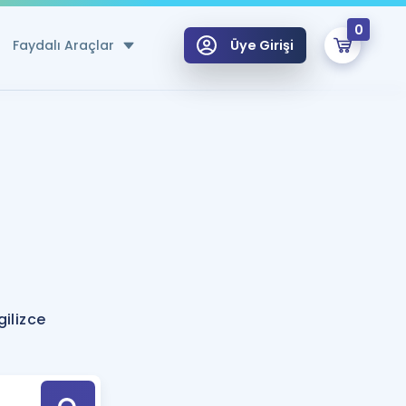
0
Faydalı Araçlar
Üye Girişi
klar
n Ücretsiz Kaynaklar
 için Özel Sözlük
Sepetin Şu An Boş.
ma
uan Hesaplama Aracı
i Hoca ile seni sınava hazırlayacak onlarca eğitim seni bekliyor!
Şifremi Hatırlamıyorum
GİRİŞ YAP
ilizce
azırlananlar için Öneriler
kvimi
ÜYE DEĞİLİM
arı Tek Takvimde