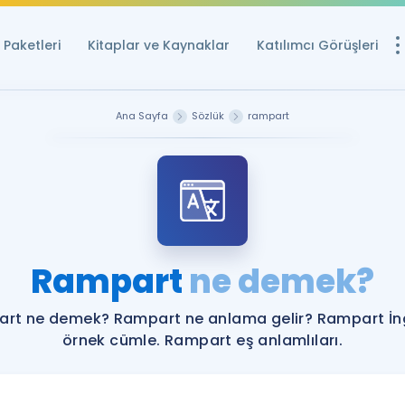
Paketleri
Kitaplar ve Kaynaklar
Katılımcı Görüşleri
Ücretsiz Kayna
Ana Sayfa
Sözlük
rampart
YDS ve YÖKDİL içi
Sözlük
İngilizce Sınavları
Puan Hesapla
Rampart
ne demek?
YDS ve YÖKDİL P
Remz
Rehberlik Aracı
rt ne demek? Rampart ne anlama gelir? Rampart İng
YDS ve YÖKDİL'e H
örnek cümle. Rampart eş anlamlıları.
ÖSYM Sınav Ta
Tüm ÖSYM Sınavl