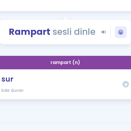
Kampanyalar
Eğitim ve Kitaplar
Blog
Rampart
sesli dinle
YDS - YÖKDİL Tüm S
İngilizce Gram
İngilizce Gramer
rampart (n)
sur
kale duvarı