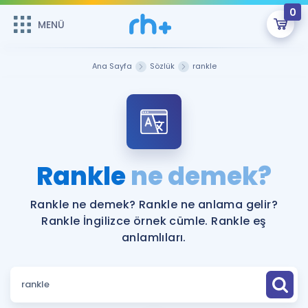
0
MENÜ
MENÜ
Üye Girişi
Ana Sayfa
Sözlük
rankle
Online Dersler
Sepetin Şu An Boş.
Çalışma Paketleri
Remzi Hoca ile seni sınava hazırlayacak onlarca eğitim seni
bekliyor!
Kitaplar ve Kaynaklar
GİRİŞ YAP
Rankle
ne demek?
Katılımcı Görüşleri
Şifremi Hatırlamıyorum
Rankle ne demek? Rankle ne anlama gelir?
Rankle İngilizce örnek cümle. Rankle eş
ÜYE DEĞİLİM
Faydalı Araçlar
anlamlıları.
Ücretsiz Kaynaklar
Blog
İngilizce Gramer
Hakkımızda
Kariyer
Sözlük
Soru & Cevap
İletişim