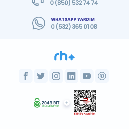
0 (850) 532 74 74
WHATSAPP YARDIM
0 (532) 365 01 08