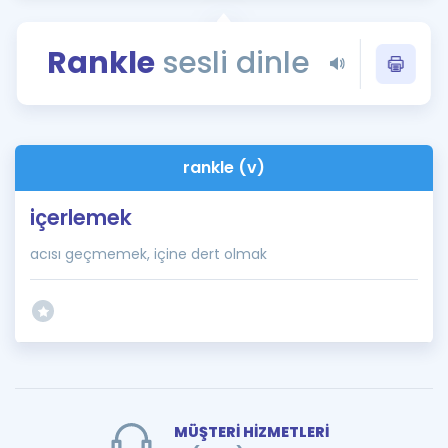
Puan Hesaplama
Rankle
sesli dinle
Rehberlik Aracı
ÖSYM Sınav Takvimi
Kampanyalar
rankle (v)
Blog
içerlemek
İngilizce Gramer
acısı geçmemek, içine dert olmak
MÜŞTERİ HİZMETLERİ