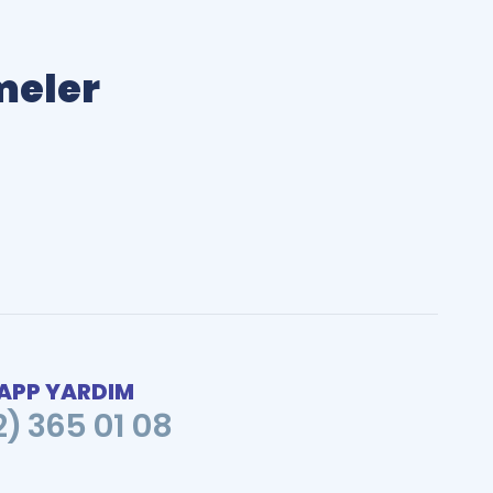
imeler
PP YARDIM
2) 365 01 08