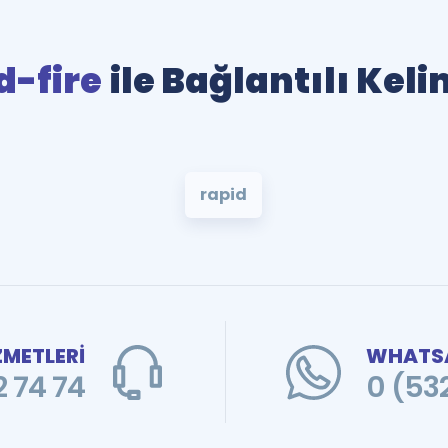
d-fire
ile Bağlantılı Kel
rapid
ZMETLERİ
WHATSA
 74 74
0 (53