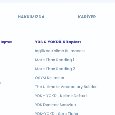
HAKKIMIZDA
KARIYER
alışma
YDS & YÖKDİL Kitapları
İngilizce Kelime Bulmacası
More Than Reading 1
More Than Reading 2
ÖSYM Kelimeleri
e
The Ultimate Vocabulary Builder
YDS - YÖKDİL Kelime Defteri
YDS Deneme Sınavları
YDS-YÖKDİL Soru Tipleri