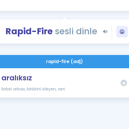
Kampanyalar
Eğitim ve Kitaplar
Blog
Rapid-Fire
sesli dinle
YDS - YÖKDİL Tüm S
İngilizce Gram
İngilizce Gramer
rapid-fire (adj)
aralıksız
birbiri arkası, birbirini izleyen, seri