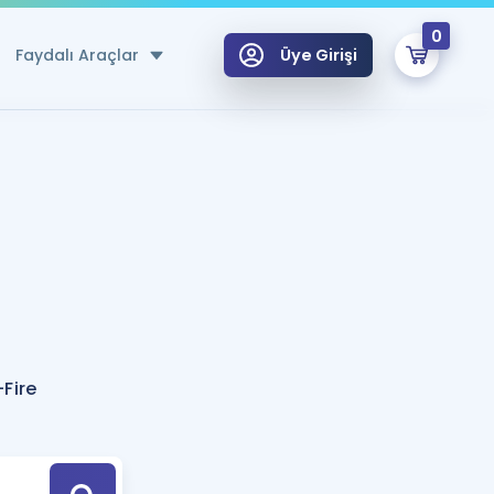
0
Faydalı Araçlar
Üye Girişi
klar
n Ücretsiz Kaynaklar
 için Özel Sözlük
Sepetin Şu An Boş.
ma
uan Hesaplama Aracı
i Hoca ile seni sınava hazırlayacak onlarca eğitim seni bekliyor!
Şifremi Hatırlamıyorum
GİRİŞ YAP
Fire
azırlananlar için Öneriler
kvimi
ÜYE DEĞİLİM
arı Tek Takvimde