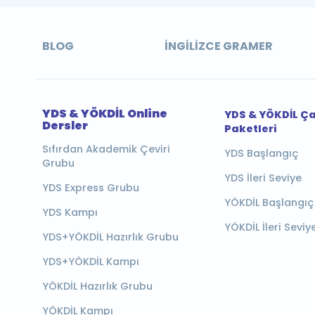
BLOG
İNGILIZCE GRAMER
YDS & YÖKDİL Online
YDS & YÖKDİL Ç
Dersler
Paketleri
Sıfırdan Akademik Çeviri
YDS Başlangıç
Grubu
YDS İleri Seviye
YDS Express Grubu
YÖKDİL Başlangıç
YDS Kampı
YÖKDİL İleri Seviy
YDS+YÖKDİL Hazırlık Grubu
YDS+YÖKDİL Kampı
YÖKDİL Hazırlık Grubu
YÖKDİL Kampı