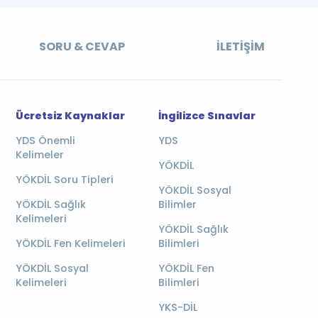
SORU & CEVAP
İLETIŞIM
Ücretsiz Kaynaklar
İngilizce Sınavlar
YDS Önemli
YDS
Kelimeler
YÖKDİL
YÖKDİL Soru Tipleri
YÖKDİL Sosyal
YÖKDİL Sağlık
Bilimler
Kelimeleri
YÖKDİL Sağlık
YÖKDİL Fen Kelimeleri
Bilimleri
YÖKDİL Sosyal
YÖKDİL Fen
Kelimeleri
Bilimleri
YKS-DİL