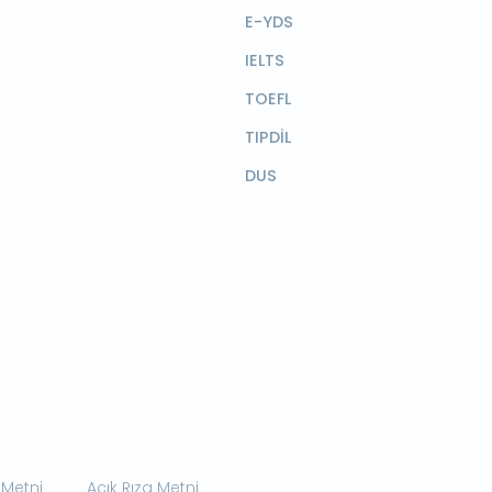
E-YDS
IELTS
TOEFL
TIPDİL
DUS
 Metni
Açık Rıza Metni