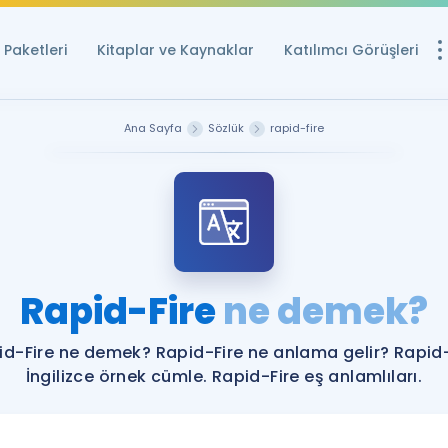
Paketleri
Kitaplar ve Kaynaklar
Katılımcı Görüşleri
Ücretsiz Kayna
Ana Sayfa
Sözlük
rapid-fire
YDS ve YÖKDİL içi
Sözlük
İngilizce Sınavları
Puan Hesapla
Rapid-Fire
ne demek?
YDS ve YÖKDİL P
Remz
Rehberlik Aracı
id-Fire ne demek? Rapid-Fire ne anlama gelir? Rapid-
YDS ve YÖKDİL'e H
İngilizce örnek cümle. Rapid-Fire eş anlamlıları.
ÖSYM Sınav Ta
Tüm ÖSYM Sınavl