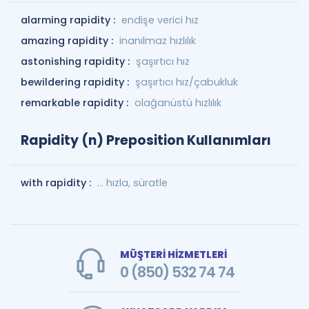
alarming rapidity :
endişe verici hız
amazing rapidity :
inanılmaz hızlılık
astonishing rapidity :
şaşırtıcı hız
bewildering rapidity :
şaşırtıcı hız/çabukluk
remarkable rapidity :
olağanüstü hızlılık
Rapidity (n) Preposition Kullanımları
with rapidity :
... hızla, süratle
MÜŞTERİ HİZMETLERİ
0 (850) 532 74 74