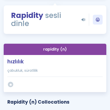
Puan Hesaplama
Rapidity
sesli
Rehberlik Aracı
dinle
ÖSYM Sınav Takvimi
Kampanyalar
Blog
rapidity (n)
İngilizce Gramer
hızlılık
çabukluk, süratlilik
Rapidity (n) Collocations