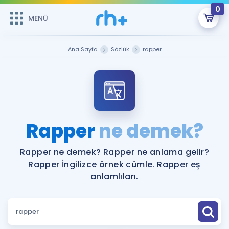
0
MENÜ
MENÜ
Üye Girişi
Ana Sayfa
Sözlük
rapper
Online Dersler
Sepetin Şu An Boş.
Çalışma Paketleri
Remzi Hoca ile seni sınava hazırlayacak onlarca eğitim seni
bekliyor!
Kitaplar ve Kaynaklar
GİRİŞ YAP
Rapper
ne demek?
Katılımcı Görüşleri
Şifremi Hatırlamıyorum
Rapper ne demek? Rapper ne anlama gelir?
Rapper İngilizce örnek cümle. Rapper eş
ÜYE DEĞİLİM
Faydalı Araçlar
anlamlıları.
Ücretsiz Kaynaklar
Blog
İngilizce Gramer
Hakkımızda
Kariyer
Sözlük
Soru & Cevap
İletişim