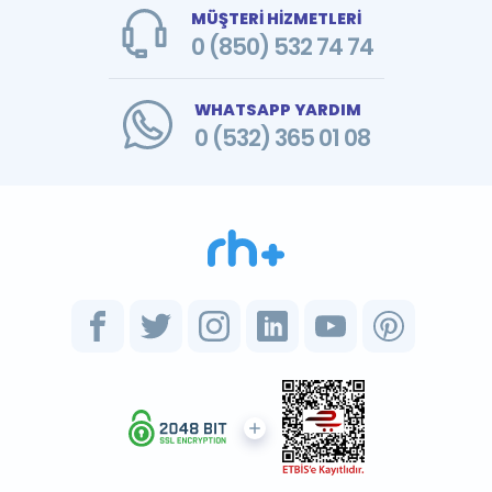
MÜŞTERİ HİZMETLERİ
0 (850) 532 74 74
WHATSAPP YARDIM
0 (532) 365 01 08