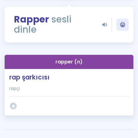
Puan Hesaplama
Rapper
sesli
Rehberlik Aracı
dinle
ÖSYM Sınav Takvimi
Kampanyalar
Blog
rapper (n)
İngilizce Gramer
rap şarkıcısı
rapçi