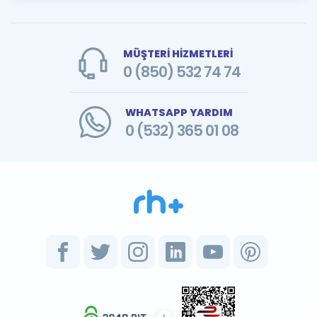
MÜŞTERİ HİZMETLERİ
0 (850) 532 74 74
WHATSAPP YARDIM
0 (532) 365 01 08