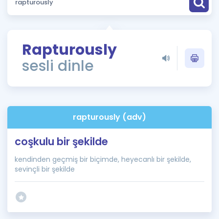
Puan Hesaplama
Rehberlik Aracı
Rapturously
ÖSYM Sınav Takvimi
sesli dinle
Kampanyalar
Blog
rapturously (adv)
İngilizce Gramer
coşkulu bir şekilde
kendinden geçmiş bir biçimde, heyecanlı bir şekilde,
sevinçli bir şekilde