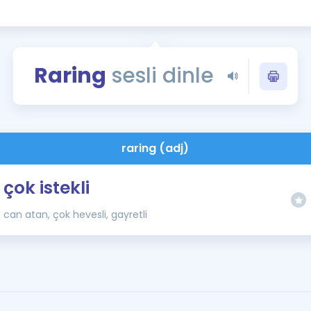
Kampanyalar
Eğitim ve Kitaplar
Blog
Raring
sesli dinle
YDS - YÖKDİL Tüm S
İngilizce Gram
İngilizce Gramer
raring (adj)
çok istekli
can atan, çok hevesli, gayretli