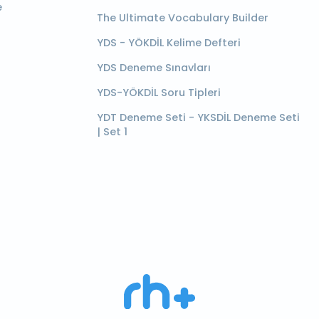
e
The Ultimate Vocabulary Builder
YDS - YÖKDİL Kelime Defteri
YDS Deneme Sınavları
YDS-YÖKDİL Soru Tipleri
YDT Deneme Seti - YKSDİL Deneme Seti
| Set 1