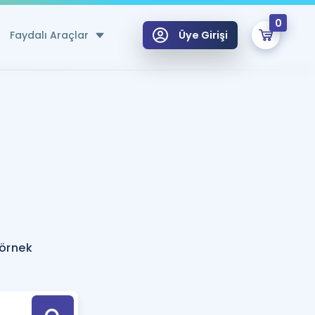
0
Faydalı Araçlar
Üye Girişi
klar
n Ücretsiz Kaynaklar
 için Özel Sözlük
Sepetin Şu An Boş.
ma
uan Hesaplama Aracı
i Hoca ile seni sınava hazırlayacak onlarca eğitim seni bekliyor!
Şifremi Hatırlamıyorum
GİRİŞ YAP
 örnek
azırlananlar için Öneriler
kvimi
ÜYE DEĞİLİM
arı Tek Takvimde