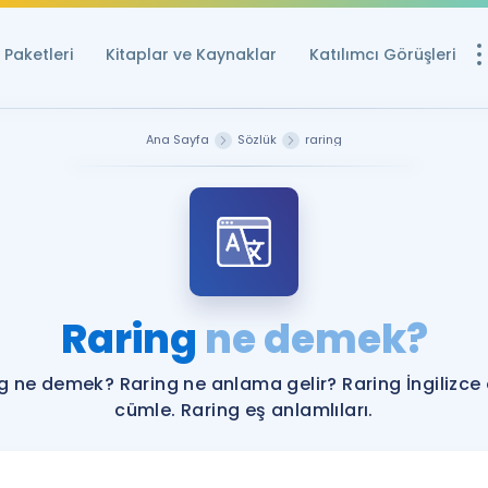
Paketleri
Kitaplar ve Kaynaklar
Katılımcı Görüşleri
Ücretsiz Kayna
Ana Sayfa
Sözlük
raring
YDS ve YÖKDİL içi
Sözlük
İngilizce Sınavları
Puan Hesapla
Raring
ne demek?
YDS ve YÖKDİL P
Remz
Rehberlik Aracı
g ne demek? Raring ne anlama gelir? Raring İngilizce
YDS ve YÖKDİL'e H
cümle. Raring eş anlamlıları.
ÖSYM Sınav Ta
Tüm ÖSYM Sınavl