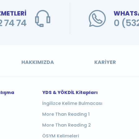
ZMETLERİ
WHATSA
 74 74
0 (53
HAKKIMIZDA
KARIYER
alışma
YDS & YÖKDİL Kitapları
İngilizce Kelime Bulmacası
More Than Reading 1
More Than Reading 2
ÖSYM Kelimeleri