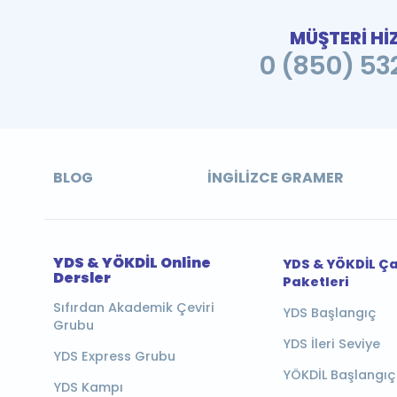
MÜŞTERİ Hİ
0 (850) 532
BLOG
İNGILIZCE GRAMER
YDS & YÖKDİL Online
YDS & YÖKDİL Ç
Dersler
Paketleri
Sıfırdan Akademik Çeviri
YDS Başlangıç
Grubu
YDS İleri Seviye
YDS Express Grubu
YÖKDİL Başlangıç
YDS Kampı