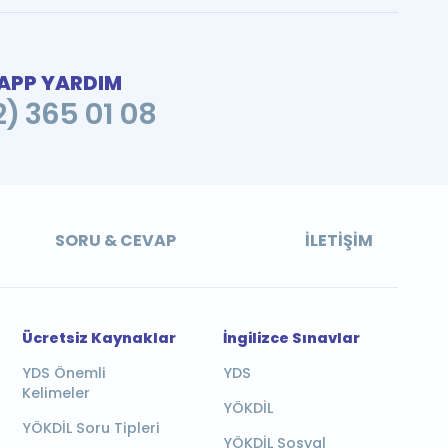
PP YARDIM
2) 365 01 08
SORU & CEVAP
İLETIŞIM
Ücretsiz Kaynaklar
İngilizce Sınavlar
YDS Önemli
YDS
Kelimeler
YÖKDİL
YÖKDİL Soru Tipleri
YÖKDİL Sosyal