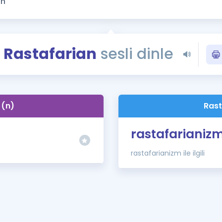
Kampanyalar
Eğitim ve Kitaplar
Blog
Rastafarian
sesli dinle
YDS - YÖKDİL Tüm S
İngilizce Gram
İngilizce Gramer
 (n)
Rast
rastafarianiz
rastafarianizm ile ilgili