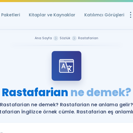
Paketleri
Kitaplar ve Kaynaklar
Katılımcı Görüşleri
Ücretsiz Kayna
Ana Sayfa
Sözlük
Rastafarian
YDS ve YÖKDİL içi
Sözlük
İngilizce Sınavları
Puan Hesapla
Rastafarian
ne demek?
YDS ve YÖKDİL P
Remz
Rehberlik Aracı
Rastafarian ne demek? Rastafarian ne anlama gelir?
YDS ve YÖKDİL'e H
tafarian İngilizce örnek cümle. Rastafarian eş anlamlıl
ÖSYM Sınav Ta
Tüm ÖSYM Sınavl