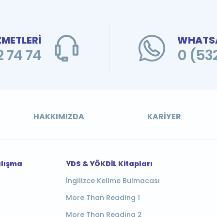
ZMETLERİ
WHATSA
 74 74
0 (53
HAKKIMIZDA
KARIYER
alışma
YDS & YÖKDİL Kitapları
İngilizce Kelime Bulmacası
More Than Reading 1
More Than Reading 2