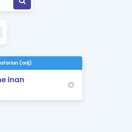
a Özel Fırsatlar
ınavlarla İlgili Haberler
er
 ve Konu Anlatımı
afarian (adj)
me inan