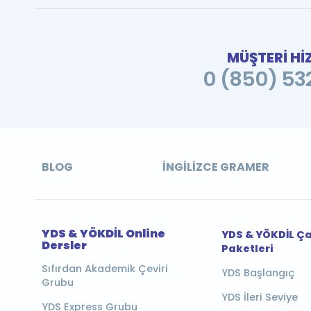
MÜŞTERİ Hİ
0 (850) 532
BLOG
İNGILIZCE GRAMER
YDS & YÖKDİL Online
YDS & YÖKDİL Ç
Dersler
Paketleri
Sıfırdan Akademik Çeviri
YDS Başlangıç
Grubu
YDS İleri Seviye
YDS Express Grubu