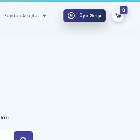
0
Faydalı Araçlar
Üye Girişi
klar
n Ücretsiz Kaynaklar
 için Özel Sözlük
Sepetin Şu An Boş.
ma
uan Hesaplama Aracı
i Hoca ile seni sınava hazırlayacak onlarca eğitim seni bekliyor!
Şifremi Hatırlamıyorum
GİRİŞ YAP
azırlananlar için Öneriler
arı.
kvimi
ÜYE DEĞİLİM
arı Tek Takvimde