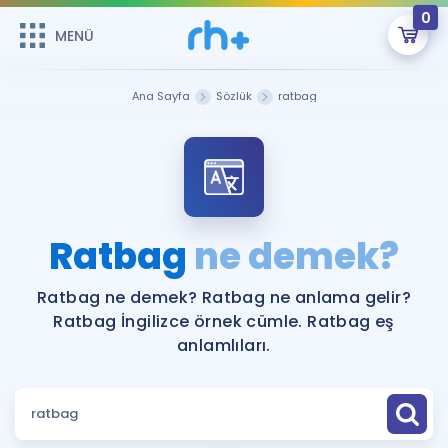
0
MENÜ
MENÜ
Üye Girişi
Ana Sayfa
Sözlük
ratbag
Online Dersler
Sepetin Şu An Boş.
Çalışma Paketleri
Remzi Hoca ile seni sınava hazırlayacak onlarca eğitim seni
bekliyor!
Kitaplar ve Kaynaklar
GİRİŞ YAP
Ratbag
ne demek?
Katılımcı Görüşleri
Şifremi Hatırlamıyorum
Ratbag ne demek? Ratbag ne anlama gelir?
Ratbag İngilizce örnek cümle. Ratbag eş
ÜYE DEĞİLİM
Faydalı Araçlar
anlamlıları.
Ücretsiz Kaynaklar
Blog
İngilizce Gramer
Hakkımızda
Kariyer
Sözlük
Soru & Cevap
İletişim