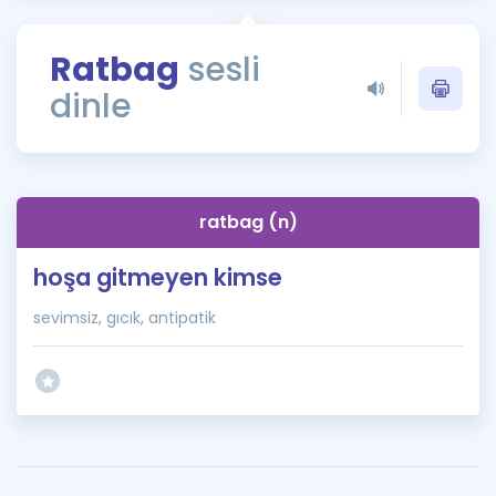
Puan Hesaplama
Ratbag
sesli
Rehberlik Aracı
dinle
ÖSYM Sınav Takvimi
Kampanyalar
Blog
ratbag (n)
İngilizce Gramer
hoşa gitmeyen kimse
sevimsiz, gıcık, antipatik