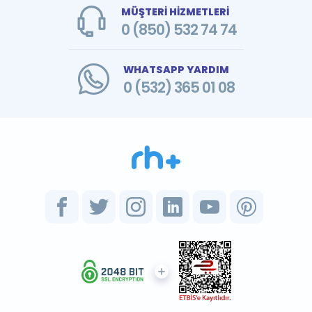
MÜŞTERİ HİZMETLERİ
0 (850) 532 74 74
WHATSAPP YARDIM
0 (532) 365 01 08