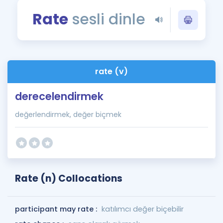
Puan Hesaplama
Rate
sesli dinle
Rehberlik Aracı
ÖSYM Sınav Takvimi
rate (v)
Kampanyalar
derecelendirmek
Blog
değerlendirmek, değer biçmek
İngilizce Gramer
Rate (n) Collocations
participant may rate :
katılımcı değer biçebilir