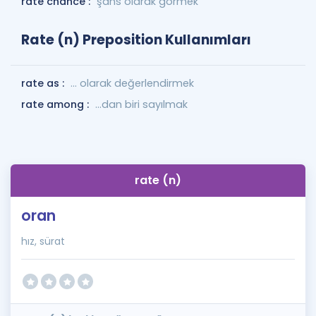
rate chance :
şans olarak görmek
Rate (n) Preposition Kullanımları
rate as :
... olarak değerlendirmek
rate among :
...dan biri sayılmak
rate (n)
oran
hız, sürat