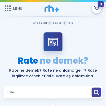
0
MENÜ
MENÜ
Üye Girişi
Ana Sayfa
Sözlük
rate
Online Dersler
Sepetin Şu An Boş.
Çalışma Paketleri
Remzi Hoca ile seni sınava hazırlayacak onlarca eğitim seni
bekliyor!
Kitaplar ve Kaynaklar
GİRİŞ YAP
Rate
ne demek?
Katılımcı Görüşleri
Şifremi Hatırlamıyorum
Rate ne demek? Rate ne anlama gelir? Rate
İngilizce örnek cümle. Rate eş anlamlıları.
ÜYE DEĞİLİM
Faydalı Araçlar
Ücretsiz Kaynaklar
Blog
İngilizce Gramer
Hakkımızda
Kariyer
Sözlük
Soru & Cevap
İletişim