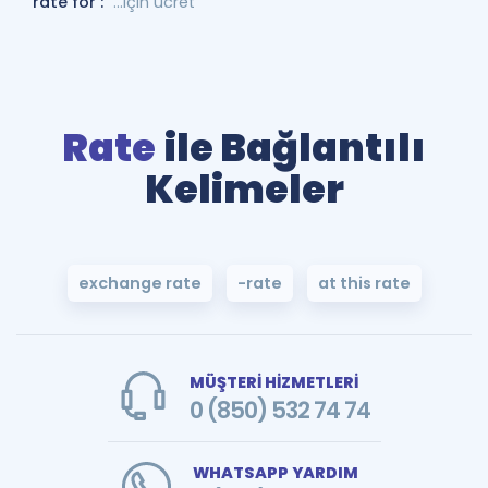
rate for :
...için ücret
Rate
ile Bağlantılı
Kelimeler
exchange rate
-rate
at this rate
MÜŞTERİ HİZMETLERİ
0 (850) 532 74 74
WHATSAPP YARDIM