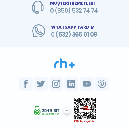
MÜŞTERİ HİZMETLERİ
0 (850) 532 74 74
WHATSAPP YARDIM
0 (532) 365 01 08