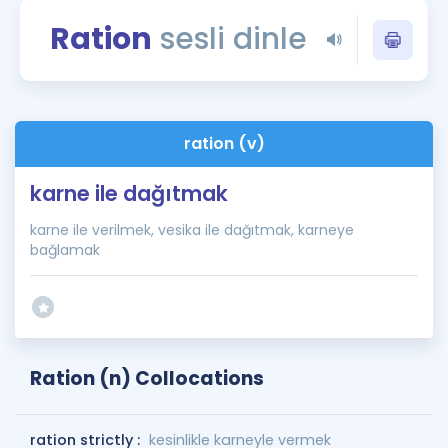
Puan Hesaplama
Ration
sesli dinle
Rehberlik Aracı
ÖSYM Sınav Takvimi
ration (v)
Kampanyalar
karne ile dağıtmak
Blog
karne ile verilmek, vesika ile dağıtmak, karneye
İngilizce Gramer
bağlamak
Ration (n) Collocations
ration strictly :
kesinlikle karneyle vermek