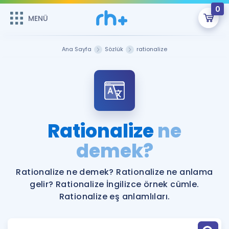
0
MENÜ
MENÜ
Üye Girişi
Ana Sayfa
Sözlük
rationalize
Online Dersler
Sepetin Şu An Boş.
Çalışma Paketleri
Remzi Hoca ile seni sınava hazırlayacak onlarca eğitim seni
bekliyor!
Kitaplar ve Kaynaklar
GİRİŞ YAP
Rationalize
ne
Katılımcı Görüşleri
demek?
Şifremi Hatırlamıyorum
ÜYE DEĞİLİM
Faydalı Araçlar
Rationalize ne demek? Rationalize ne anlama
gelir? Rationalize İngilizce örnek cümle.
Ücretsiz Kaynaklar
Blog
İngilizce Gramer
Rationalize eş anlamlıları.
Hakkımızda
Kariyer
Sözlük
Soru & Cevap
İletişim