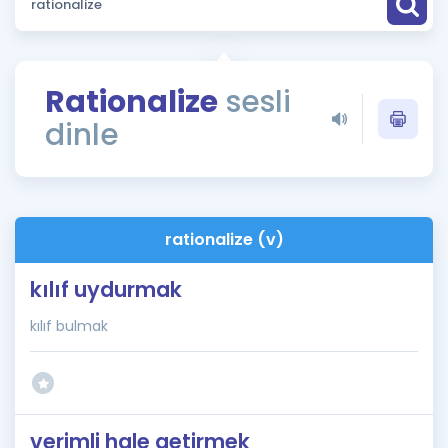
Puan Hesaplama
Rehberlik Aracı
Rationalize
sesli
ÖSYM Sınav Takvimi
dinle
Kampanyalar
Blog
rationalize (v)
İngilizce Gramer
kılıf uydurmak
kılıf bulmak
verimli hale getirmek