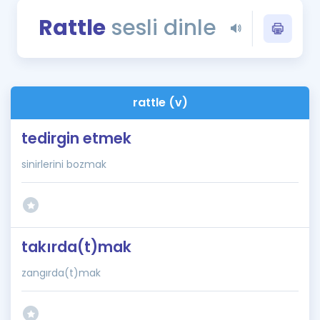
Puan Hesaplama
Rattle
sesli dinle
Rehberlik Aracı
ÖSYM Sınav Takvimi
rattle (v)
Kampanyalar
tedirgin etmek
Blog
sinirlerini bozmak
İngilizce Gramer
takırda(t)mak
zangırda(t)mak