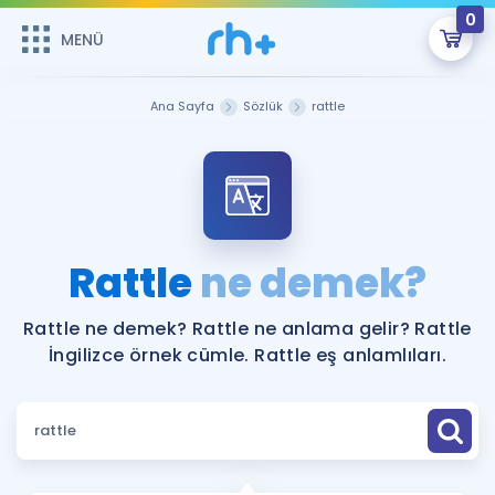
0
MENÜ
MENÜ
Üye Girişi
Ana Sayfa
Sözlük
rattle
Online Dersler
Sepetin Şu An Boş.
Çalışma Paketleri
Remzi Hoca ile seni sınava hazırlayacak onlarca eğitim seni
bekliyor!
Kitaplar ve Kaynaklar
GİRİŞ YAP
Rattle
ne demek?
Katılımcı Görüşleri
Şifremi Hatırlamıyorum
Rattle ne demek? Rattle ne anlama gelir? Rattle
İngilizce örnek cümle. Rattle eş anlamlıları.
ÜYE DEĞİLİM
Faydalı Araçlar
Ücretsiz Kaynaklar
Blog
İngilizce Gramer
Hakkımızda
Kariyer
Sözlük
Soru & Cevap
İletişim