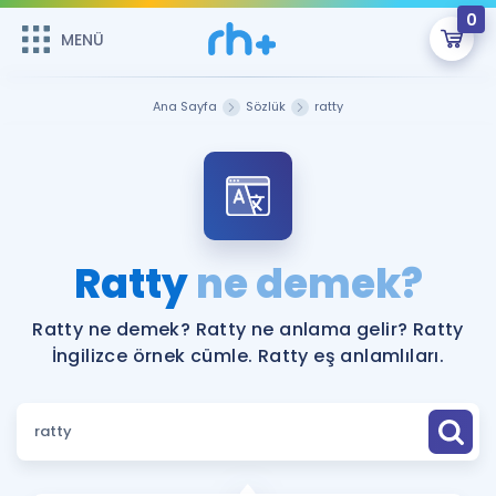
0
MENÜ
MENÜ
Üye Girişi
Ana Sayfa
Sözlük
ratty
Online Dersler
Sepetin Şu An Boş.
Çalışma Paketleri
Remzi Hoca ile seni sınava hazırlayacak onlarca eğitim seni
bekliyor!
Kitaplar ve Kaynaklar
GİRİŞ YAP
Ratty
ne demek?
Katılımcı Görüşleri
Şifremi Hatırlamıyorum
Ratty ne demek? Ratty ne anlama gelir? Ratty
İngilizce örnek cümle. Ratty eş anlamlıları.
ÜYE DEĞİLİM
Faydalı Araçlar
Ücretsiz Kaynaklar
Blog
İngilizce Gramer
Hakkımızda
Kariyer
Sözlük
Soru & Cevap
İletişim