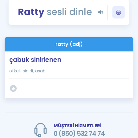
Puan Hesaplama
Ratty
sesli dinle
Rehberlik Aracı
ÖSYM Sınav Takvimi
ratty (adj)
Kampanyalar
çabuk sinirlenen
Blog
öfkeli, sinirli, asabi
İngilizce Gramer
MÜŞTERİ HİZMETLERİ
0 (850) 532 74 74