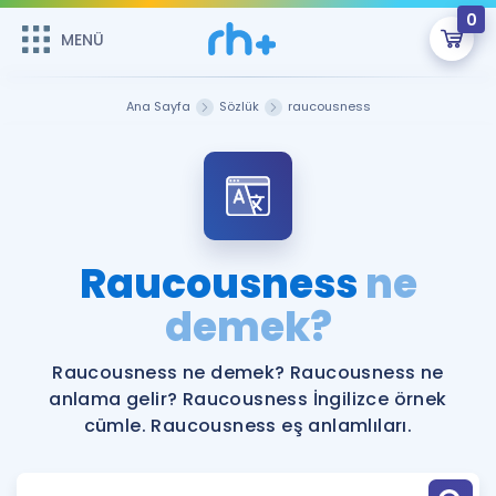
0
MENÜ
MENÜ
Üye Girişi
Ana Sayfa
Sözlük
raucousness
Online Dersler
Sepetin Şu An Boş.
Çalışma Paketleri
Remzi Hoca ile seni sınava hazırlayacak onlarca eğitim seni
bekliyor!
Kitaplar ve Kaynaklar
GİRİŞ YAP
Raucousness
ne
Katılımcı Görüşleri
demek?
Şifremi Hatırlamıyorum
ÜYE DEĞİLİM
Faydalı Araçlar
Raucousness ne demek? Raucousness ne
anlama gelir? Raucousness İngilizce örnek
Ücretsiz Kaynaklar
Blog
İngilizce Gramer
cümle. Raucousness eş anlamlıları.
Hakkımızda
Kariyer
Sözlük
Soru & Cevap
İletişim