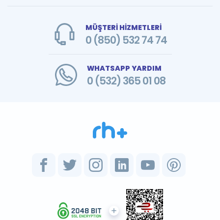
MÜŞTERİ HİZMETLERİ
0 (850) 532 74 74
WHATSAPP YARDIM
0 (532) 365 01 08